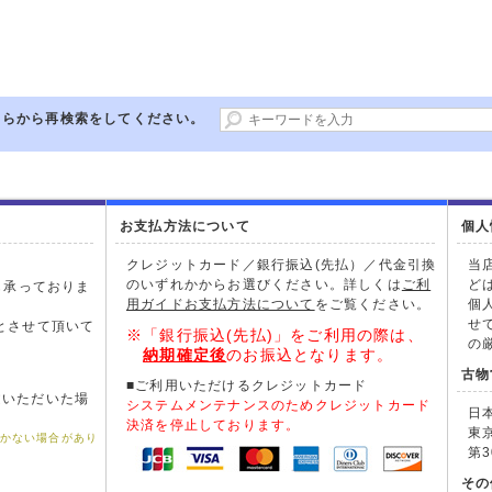
ちらから再検索をしてください。
お支払方法について
個人
クレジットカード／銀行振込(先払）／代金引換
当
のいずれかからお選びください。詳しくは
ご利
ど
も承っておりま
用ガイドお支払方法について
をご覧ください。
個
。
せ
とさせて頂いて
※「銀行振込(先払)」をご利用の際は、
の
納期確定後
のお振込となります。
古物
■ご利用いただけるクレジットカード
文いただいた場
システムメンテナンスのためクレジットカード
日
。
決済を停止しております。
東
届かない場合があり
第3
その