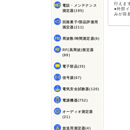
行えま
電設・メンテナンス
●外部
測定器(195)
みが容
回路素子/部品評価用
測定器(211)
周波数/時間測定器(6)
RF(高周波)測定器
(89)
電子部品(35)
信号源(67)
電気安全試験器(120)
電源機器(752)
オーディオ測定器
(21)
放送用測定器(4)