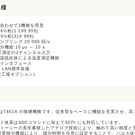
仕様
に合わせて2機種を用意
6½桁(1 199 999)
5½桁(319 999)
ンプリング:20 000 回/s
機能:10 μs ～ 10 s
電圧測定の2チャンネル入力
測温抵抗体による温度測定機能
なインタフェース
、LAN標準装備
(工場オプション)
5 は7451A の後継機種です。従来型をベースに機能を充実させ
ド体系はADCコマンドに加えてSCPI にも対応しています。
ディーシーの長年蓄積したアナログ技術により、極めて高い精度と
可変積分機能により、積分時間を任意に設定することで、パルス状