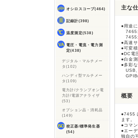
主な
オシロスコープ(464)
記録計(398)
●用途
7465:
温度測定(538)
7455:
●高速サ
電圧・電流・電力測
●可変積分
定(438)
●DC
●白金
デジタル・マルチメー
●多彩
タ(102)
USB
ハンディ型マルチメー
GPIB
タ(109)
電力計/クランプオン電
概要
力計/電源アナライザ
(53)
オプション品・消耗品
●745
(149)
ます。
●コマン
校正器/標準発生器
●エー
(54)
独自の