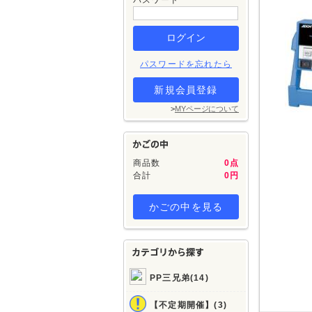
パスワード
パスワードを忘れたら
新規会員登録
>
MYページについて
商品数
0点
合計
0円
かごの中を見る
PP三兄弟(14)
【不定期開催】(3)