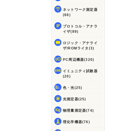
ネットワーク測定器
(66)
プロトコル・アナラ
イザ(89)
ロジック・アナライ
ザ/ROMライタ(3)
PC周辺機器(320)
イミュニティ試験器
(20)
色・光(25)
光測定器(25)
物理量測定器(74)
理化学機器(76)