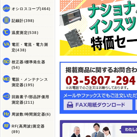
オシロスコープ(464)
記録計(398)
温度測定(538)
電圧・電流・電力測
定(438)
校正器/標準発生器
(54)
電設・メンテナンス
測定器(195)
回路素子/部品評価用
測定器(211)
周波数/時間測定器(6)
RF(高周波)測定器
(89)