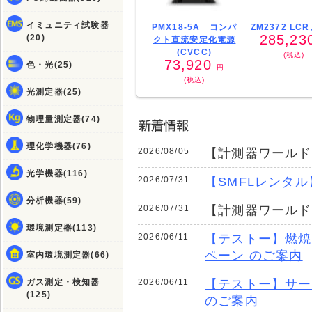
イミュニティ試験器
PMX18-5A コンパ
ZM2372 LC
285,23
(20)
クト直流安定化電源
(CVCC)
(税込)
73,920
色・光(25)
円
(税込)
光測定器(25)
物理量測定器(74)
理化学機器(76)
2026/08/05
【計測器ワールド
光学機器(116)
2026/07/31
【SMFLレンタ
分析機器(59)
2026/07/31
【計測器ワールド
環境測定器(113)
2026/06/11
【テストー】燃焼排
ペーン のご案内
室内環境測定器(66)
ガス測定・検知器
2026/06/11
【テストー】サーモ
(125)
のご案内