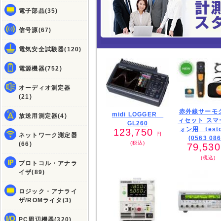
電子部品(35)
信号源(67)
電気安全試験器(120)
電源機器(752)
オーディオ測定器
(21)
赤外線サーモ
midi LOGGER
放送用測定器(4)
ィセット スマ
GL260
ォン用 testo
123,750
円
ネットワーク測定器
(0563 086
(税込)
(66)
79,53
(税込)
プロトコル・アナラ
イザ(89)
ロジック・アナライ
ザ/ROMライタ(3)
PC周辺機器(320)