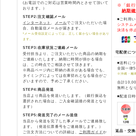
(お電話でのご対応は営業時間内とさせて頂いて
※「銀行
おります。）
納期確
STEP2:注文確認メール
■ご利用
インターネット
、
メール
でご注文いただいた場
システム
合、自動返信メールが届きます。
決済を停
*メール受信設定によっては、正しく届かない場合があり
ます。
STEP3:在庫状況ご連絡メール
宅配便につ
受付担当より、ご注文いただいた商品の納期を
ご連絡いたします。納期に時間が掛かる場合
■送料に
は、この時点でご相談させて頂きます。
全国一律5
※商品ページ内に即納の表示がある場合でも、
※沖縄・離
タイミングによっては在庫切れとなる場合がご
ざいますので、予めご了承ください。
合計10,
無料とな
STEP4:商品発送
当店より商品を発送いたします。（銀行振込を
■配達日
選択された場合は、ご入金確認後の発送となり
ます）
STEP5:発送完了のメール送信
当店から発送を完了した事メールでご連絡致し
ます。（発送伝票番号をご連絡致します。）
返品・交換
ご注文方法についての詳細は、
ご利用ガイド
か