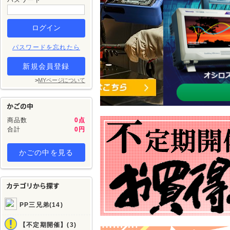
パスワード
パスワードを忘れたら
新規会員登録
>
MYページについて
商品数
0点
合計
0円
かごの中を見る
PP三兄弟(14)
【不定期開催】(3)