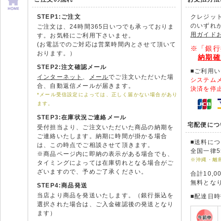
STEP1:ご注文
クレジッ
のいずれ
ご注文は、24時間365日いつでも承っておりま
用ガイド
す。お気軽にご利用下さいませ。
(お電話でのご対応は営業時間内とさせて頂いて
※「銀行
おります。）
納期確
STEP2:注文確認メール
■ご利用
インターネット
、
メール
でご注文いただいた場
システム
合、自動返信メールが届きます。
決済を停
*メール受信設定によっては、正しく届かない場合があり
ます。
STEP3:在庫状況ご連絡メール
宅配便につ
受付担当より、ご注文いただいた商品の納期を
ご連絡いたします。納期に時間が掛かる場合
■送料に
は、この時点でご相談させて頂きます。
全国一律5
※商品ページ内に即納の表示がある場合でも、
※沖縄・離
タイミングによっては在庫切れとなる場合がご
ざいますので、予めご了承ください。
合計10,
無料とな
STEP4:商品発送
当店より商品を発送いたします。（銀行振込を
■配達日
選択された場合は、ご入金確認後の発送となり
ます）