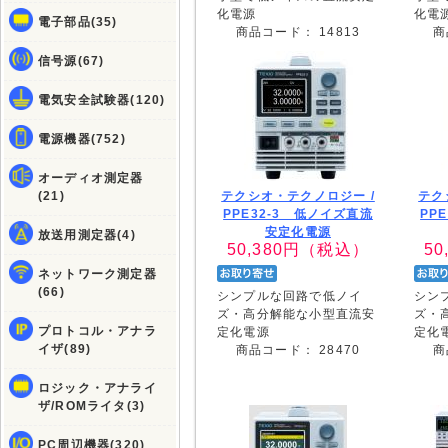
化電源
化電
電子部品(35)
商品コード：
14813
商
信号源(67)
電気安全試験器(120)
電源機器(752)
オーディオ測定器
(21)
テクシオ・テクノロジー /
テク
PPE32-3 低ノイズ直流
PP
安定化電源
放送用測定器(4)
50,380
円（税込）
50
ネットワーク測定器
(66)
シンプルな回路で低ノイ
シン
ズ・高分解能な小型直流安
ズ・
プロトコル・アナラ
定化電源
定化
イザ(89)
商品コード：
28470
商
ロジック・アナライ
ザ/ROMライタ(3)
PC周辺機器(320)