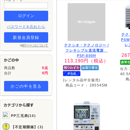
パスワード
パスワードを忘れたら
テク
新規会員登録
PSW
レ
テクシオ・テクノロジー /
>
MYページについて
フレキシブル直流電源
267
PSF-800H
113,190
円（税込）
商品数
0点
出力:
合計
0円
40.5
商
(レンタル品中古販売)
商品コード：
28554SM
かごの中を見る
PP三兄弟(14)
【不定期開催】(3)