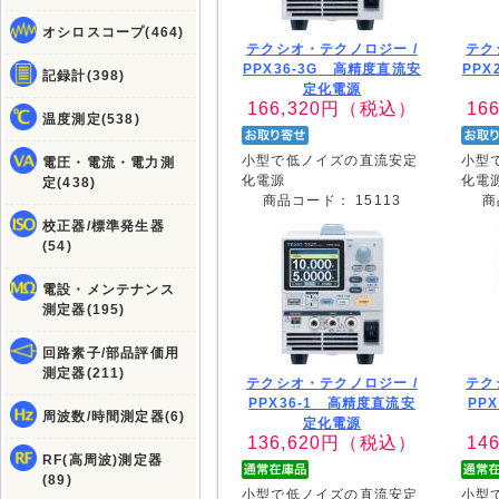
オシロスコープ(464)
テクシオ・テクノロジー /
テク
PPX36-3G 高精度直流安
PPX
記録計(398)
定化電源
166,320
円（税込）
166
温度測定(538)
小型で低ノイズの直流安定
小型
電圧・電流・電力測
化電源
化電
定(438)
商品コード：
15113
商
校正器/標準発生器
(54)
電設・メンテナンス
測定器(195)
回路素子/部品評価用
測定器(211)
テクシオ・テクノロジー /
テク
PPX36-1 高精度直流安
PP
周波数/時間測定器(6)
定化電源
136,620
円（税込）
146
RF(高周波)測定器
(89)
小型で低ノイズの直流安定
小型