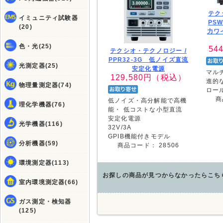
テク
イミュニティ試験器
PSW
(20)
力ワ
色・光(25)
544
テクシオ・テクノロジー /
PPR32-3G 低ノイズ直流
光測定器(25)
安定化電源
マル
129,580
円（税込）
進的
物理量測定器(74)
ロー
商
低ノイズ・高分解能で高機
理化学機器(76)
能・ 低コストな小型直流
安定化電源
光学機器(116)
32V/3A
GPIB機能付きモデル
分析機器(59)
商品コード：
28506
環境測定器(113)
お探しの商品が見つからなかったらこち
室内環境測定器(66)
ガス測定・検知器
(125)