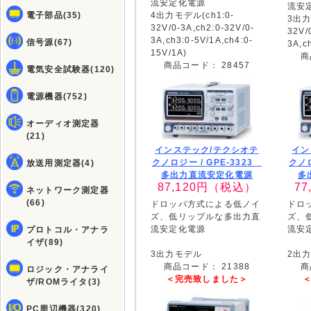
流安定化電源
流安
電子部品(35)
4出力モデル(ch1:0-
3出力
32V/0-3A,ch2:0-32V/0-
32V/
3A,ch3:0-5V/1A,ch4:0-
信号源(67)
3A,c
15V/1A)
商
商品コード：
28457
電気安全試験器(120)
電源機器(752)
オーディオ測定器
(21)
インステック/テクシオテ
イン
クノロジー /
GPE-3323
クノ
放送用測定器(4)
多出力直流安定化電源
多
87,120
円（税込）
77
ネットワーク測定器
(66)
ドロッパ方式による低ノイ
ドロ
ズ、低リップルな多出力直
ズ、
流安定化電源
流安
プロトコル・アナラ
イザ(89)
3出力モデル
2出
商品コード：
21388
商
ロジック・アナライ
＜完売致しました＞
ザ/ROMライタ(3)
PC周辺機器(320)