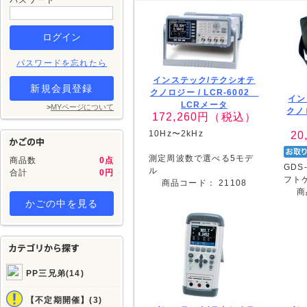
パスワード
パスワードを忘れたら
インステック/テクシオテ
新規会員登録
クノロジー /
LCR-6002
イン
LCRメータ
>
MYページについて
クノ
172,260
円（税込）
10Hz〜2kHz
20
測定周波数で選べる5モデ
商品数
0点
GDS
ル
合計
0円
フト
商品コード：
21108
商
かごの中を見る
PP三兄弟(14)
【不定期開催】(3)