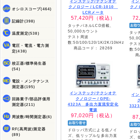
インステック/テクシオテ
イン
クノロジー /
LCR-1010
クノ
オシロスコープ(464)
LCRメータ
57,420
円（税込）
72
記録計(398)
タッチパネルLCD搭載、
50,000カウント
タッ
温度測定(538)
テスト周波
50,
数:50/100/120/1K/2K/10kHz
テス
電圧・電流・電力測
商品コード：
28269
数:50
定(438)
商
校正器/標準発生器
(54)
電設・メンテナンス
測定器(195)
インステック/テクシオテ
イン
クノロジー /
GPE-
回路素子/部品評価用
4323A 多出力直流安定化
測定器(211)
33
電源
97,020
円（税込）
87
周波数/時間測定器(6)
RF(高周波)測定器
ドロッパ方式による低ノイ
ドロ
(89)
ズ、低リップルな多出力直
ズ、