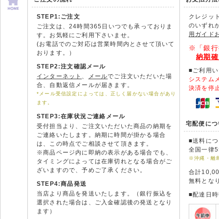
STEP1:ご注文
クレジッ
のいずれ
ご注文は、24時間365日いつでも承っておりま
用ガイド
す。お気軽にご利用下さいませ。
(お電話でのご対応は営業時間内とさせて頂いて
※「銀行
おります。）
納期確
STEP2:注文確認メール
■ご利用
インターネット
、
メール
でご注文いただいた場
システム
合、自動返信メールが届きます。
決済を停
*メール受信設定によっては、正しく届かない場合があり
ます。
STEP3:在庫状況ご連絡メール
宅配便につ
受付担当より、ご注文いただいた商品の納期を
ご連絡いたします。納期に時間が掛かる場合
■送料に
は、この時点でご相談させて頂きます。
全国一律5
※商品ページ内に即納の表示がある場合でも、
※沖縄・離
タイミングによっては在庫切れとなる場合がご
ざいますので、予めご了承ください。
合計10,
無料とな
STEP4:商品発送
当店より商品を発送いたします。（銀行振込を
■配達日
選択された場合は、ご入金確認後の発送となり
ます）