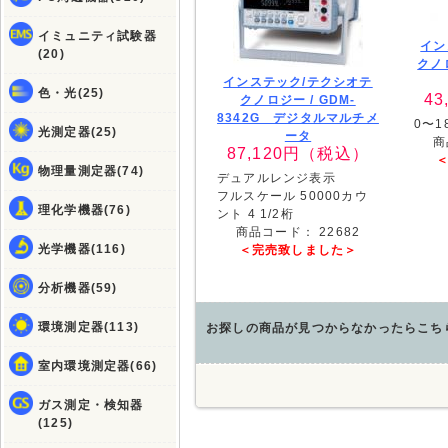
イミュニティ試験器
イン
(20)
クノ
インステック/テクシオテ
色・光(25)
43
クノロジー /
GDM-
8342G デジタルマルチメ
0〜1
光測定器(25)
ータ
商
87,120
円（税込）
物理量測定器(74)
デュアルレンジ表示
フルスケール 50000カウ
理化学機器(76)
ント 4 1/2桁
商品コード：
22682
光学機器(116)
＜完売致しました＞
分析機器(59)
環境測定器(113)
お探しの商品が見つからなかったらこち
室内環境測定器(66)
ガス測定・検知器
(125)