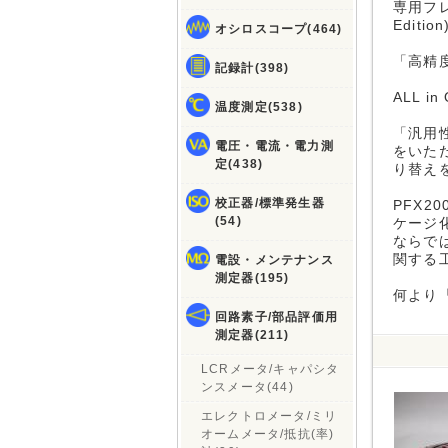
専用フレ
Edit
オシロスコープ(464)
「高精
記録計(398)
ALL 
温度測定(538)
「汎用
電圧・電流・電力測
をいた
定(438)
り替え
校正器/標準発生器
PFX2
(54)
ケージ
ならで
関する
電設・メンテナンス
測定器(195)
何より
回路素子/部品評価用
測定器(211)
LCRメータ/キャパシタ
ンスメータ(44)
エレクトロメータ/ミリ
オームメータ/抵抗(率)