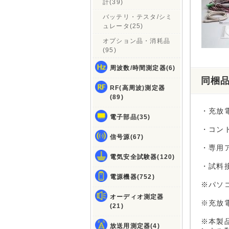
計(39)
バッテリ・テスタ/シミ
ュレータ(25)
オプション品・消耗品
(95)
周波数/時間測定器(6)
同梱
RF(高周波)測定器
(89)
・充放電
電子部品(35)
・コント
信号源(67)
・専用
電気安全試験器(120)
・試料
電源機器(752)
※パソ
オーディオ測定器
※充放電
(21)
※本製品
放送用測定器(4)