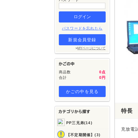
パスワード
パスワードを忘れたら
新規会員登録
>
MYページについて
商品数
0点
合計
0円
かごの中を見る
特長
PP三兄弟(14)
充放電
【不定期開催】(3)