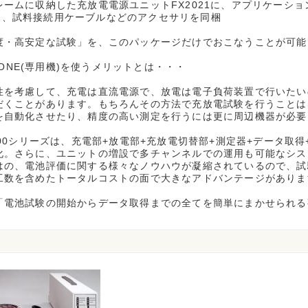
ームに収納した充放電電源ユニットFX2021に、アプリケーションソフト(
ion)、試料接続用ケーブルなどのアクセサリを同梱
度・高安定な試験」を、このパッケージだけでおこなうことが可能
in ONE(専用機)を使うメリットとは・・・
性を考慮して、充電は直流電源で、放電は電子負荷装置で行いたい
だくことがあります。もちろんその方法で充放電試験を行うことは
を自動化させたり、精度の高い測定を行うには更に周辺機器が必要
000シリーズは、充電部+放電部+充放電切替部+測定器+データ取
化。さらに、ユニットの増設で多チャンネルでの運用も可能なシス
はの、電池評価に関する様々なノウハウが凝縮されているので、試
工数を含めたトータルコストの面で大きなアドバンテージがありま
「電池試験の開始からデータ取得までの全てを簡単にまかせられる