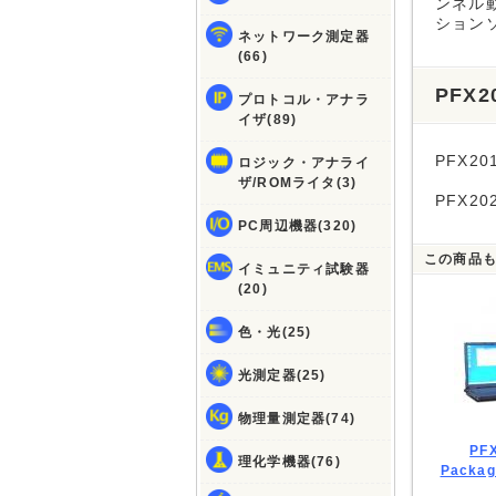
ンネル
ションソフ
ネットワーク測定器
(66)
PFX
プロトコル・アナラ
イザ(89)
PFX201
ロジック・アナライ
ザ/ROMライタ(3)
PFX202
PC周辺機器(320)
この商品
イミュニティ試験器
(20)
色・光(25)
光測定器(25)
物理量測定器(74)
PFX
理化学機器(76)
Pack