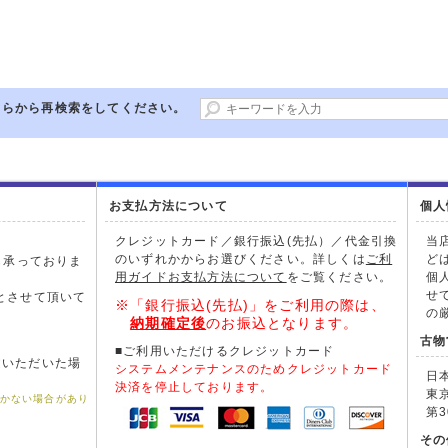
ちらから再検索をしてください。
お支払方法について
個人
クレジットカード／銀行振込(先払）／代金引換
当
のいずれかからお選びください。詳しくは
ご利
ど
も承っておりま
用ガイドお支払方法について
をご覧ください。
個
。
せ
とさせて頂いて
※「銀行振込(先払)」をご利用の際は、
の
納期確定後
のお振込となります。
古物
■ご利用いただけるクレジットカード
文いただいた場
システムメンテナンスのためクレジットカード
日
。
決済を停止しております。
東
届かない場合があり
第3
その