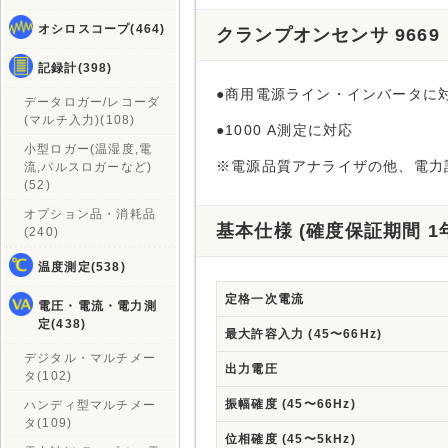
オシロスコープ(464)
クランプオンセンサ 966
記録計(398)
●商用電源ライン・インバータに
データロガー/レコーダ
(マルチ入力)(108)
●1000 A測定に対応
小型ロガー(温湿度,電
※電源品質アナライザの他、電力
流,パルスロガーなど)
(52)
オプション品・消耗品
基本仕様 (確度保証期間 1
(240)
温度測定(538)
定格一次電流
電圧・電流・電力測
定(438)
最大許容入力 (45〜66Hz)
デジタル・マルチメー
出力電圧
タ(102)
振幅確度 (45〜66Hz)
ハンディ型マルチメー
タ(109)
位相確度 (45〜5kHz)