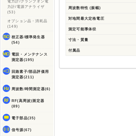
電力計/クランプオン電
力計/電源アナライザ
周波数特性 (振幅)
(53)
対地間最大定格電圧
オプション品・消耗品
(149)
測定可能導体径
校正器/標準発生器
寸法・質量
(54)
付属品
電設・メンテナンス
測定器(195)
回路素子/部品評価用
測定器(211)
周波数/時間測定器(6)
RF(高周波)測定器
(89)
電子部品(35)
信号源(67)