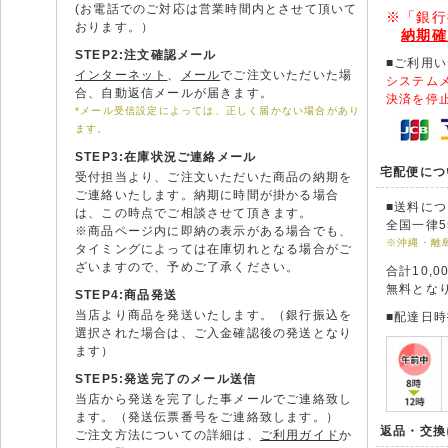
(お電話でのご対応は営業時間内とさせて頂いて
※「銀行
おります。）
納期確
STEP2:注文確認メール
■ご利用
インターネット
、
メール
でご注文いただいた場
システム
合、自動返信メールが届きます。
決済を停
*メール受信設定によっては、正しく届かない場合があり
ます。
STEP3:在庫状況ご連絡メール
宅配便につ
受付担当より、ご注文いただいた商品の納期を
ご連絡いたします。納期に時間が掛かる場合
■送料に
は、この時点でご相談させて頂きます。
全国一律5
※商品ページ内に即納の表示がある場合でも、
※沖縄・離
タイミングによっては在庫切れとなる場合がご
ざいますので、予めご了承ください。
合計10,
無料とな
STEP4:商品発送
当店より商品を発送いたします。（銀行振込を
■配達日
選択された場合は、ご入金確認後の発送となり
ます）
STEP5:発送完了のメール送信
当店から発送を完了した事メールでご連絡致し
ます。（発送伝票番号をご連絡致します。）
返品・交換
ご注文方法についての詳細は、
ご利用ガイド
か