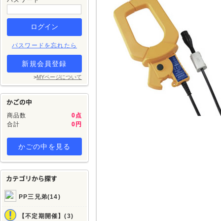
パスワード
パスワードを忘れたら
新規会員登録
>
MYページについて
商品数
0点
合計
0円
かごの中を見る
PP三兄弟(14)
【不定期開催】(3)