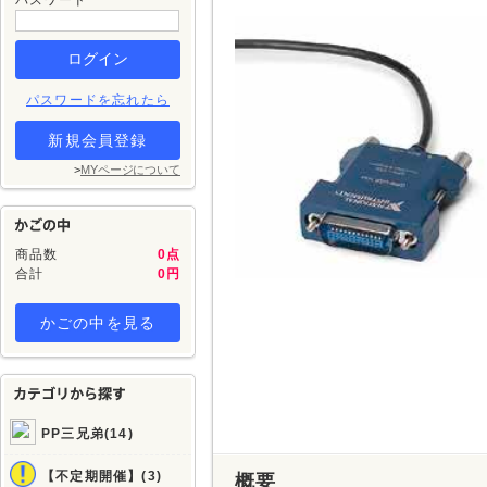
パスワード
パスワードを忘れたら
新規会員登録
>
MYページについて
商品数
0点
合計
0円
かごの中を見る
PP三兄弟(14)
【不定期開催】(3)
概要