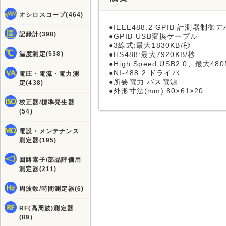
オシロスコープ(464)
●IEEE488.2 GPIB 計測器制御
記録計(398)
●GPIB-USB変換ケーブル
●3線式:最大1830KB/秒
温度測定(538)
●HS488:最大7920KB/秒
●High Speed USB2.0、最大48
●NI-488.2 ドライバ
電圧・電流・電力測
●所要電力:バス電源
定(438)
●外形寸法(mm):80×61×20
校正器/標準発生器
(54)
電設・メンテナンス
測定器(195)
回路素子/部品評価用
測定器(211)
周波数/時間測定器(6)
RF(高周波)測定器
(89)