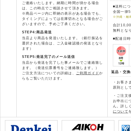
ご連絡いたします。納期に時間が掛かる場合
■送料に
は、この時点でご相談させて頂きます。
全国一律5
※商品ページ内に即納の表示がある場合でも、
※沖縄・離
タイミングによっては在庫切れとなる場合がご
ざいますので、予めご了承ください。
合計10,
無料とな
STEP4:商品発送
当店より商品を発送いたします。（銀行振込を
■配達日
選択された場合は、ご入金確認後の発送となり
ます）
STEP5:発送完了のメール送信
当店から発送を完了した事メールでご連絡致し
ます。（発送伝票番号をご連絡致します。）
返品・交換
ご注文方法についての詳細は、
ご利用ガイド
か
らもご覧いただけます。
・お客さ
原則とし
・ご注文
お申出に
ん。詳し
について