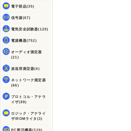
電子部品(35)
信号源(67)
電気安全試験器(120)
電源機器(752)
オーディオ測定器
(21)
放送用測定器(4)
ネットワーク測定器
(66)
プロトコル・アナラ
イザ(89)
ロジック・アナライ
ザ/ROMライタ(3)
PC周辺機器(320)