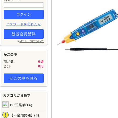
パスワード
パスワードを忘れたら
新規会員登録
>
MYページについて
商品数
0点
合計
0円
かごの中を見る
PP三兄弟(14)
【不定期開催】(3)