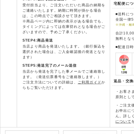
宅配便につ
受付担当より、ご注文いただいた商品の納期を
ご連絡いたします。納期に時間が掛かる場合
■送料に
は、この時点でご相談させて頂きます。
全国一律5
※商品ページ内に即納の表示がある場合でも、
※沖縄・離
タイミングによっては在庫切れとなる場合がご
ざいますので、予めご了承ください。
合計10,
無料とな
STEP4:商品発送
当店より商品を発送いたします。（銀行振込を
■配達日
選択された場合は、ご入金確認後の発送となり
ます）
STEP5:発送完了のメール送信
当店から発送を完了した事メールでご連絡致し
ます。（発送伝票番号をご連絡致します。）
返品・交換
ご注文方法についての詳細は、
ご利用ガイド
か
らもご覧いただけます。
・お客さ
原則とし
・ご注文
お申出に
ん。詳し
について