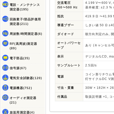
交流電圧
4.199 V〜600 V
電設・メンテナンス
/50〜500 Hz
基本確度: ±2.3 % 
測定器(195)
抵抗
419.9 Ω 〜41.99
回路素子/部品評価用
測定器(211)
導通ブザー
しきい値 50 Ω ±4
周波数/時間測定器(6)
ダイオード
順方向判定のみ, 開放
オートパワーセ
RF(高周波)測定器
あり (キャンセル可
ーブ
(89)
表示
デジタル/LCD, max.
電子部品(35)
サンプルレート
2.5回/s
信号源(67)
コイン形リチウム電池 (
電源
電気安全試験器(120)
灯サイクルDC V測
寸法・質量
30W × 182H × 26
電源機器(752)
付属品
取扱説明書 ×1, コ
オーディオ測定器
(21)
放送用測定器(4)