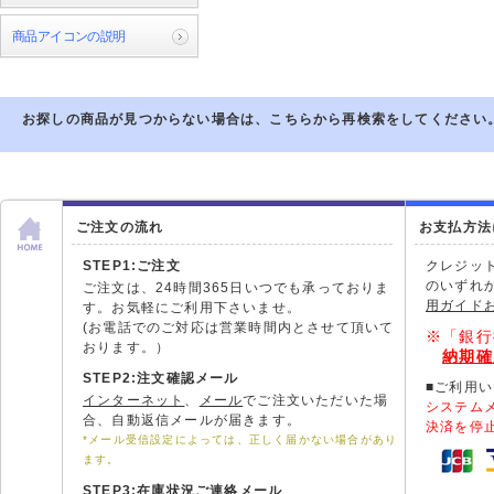
商品アイコンの説明
お探しの商品が見つからない場合は、こちらから再検索をしてください
ご注文の流れ
お支払方法
STEP1:ご注文
クレジッ
のいずれ
ご注文は、24時間365日いつでも承っておりま
用ガイド
す。お気軽にご利用下さいませ。
(お電話でのご対応は営業時間内とさせて頂いて
※「銀行
おります。）
納期確
STEP2:注文確認メール
■ご利用
インターネット
、
メール
でご注文いただいた場
システム
合、自動返信メールが届きます。
決済を停
*メール受信設定によっては、正しく届かない場合があり
ます。
STEP3:在庫状況ご連絡メール