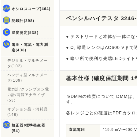
オシロスコープ(464)
ペンシルハイテスタ 3246
記録計(398)
温度測定(538)
● テストリードと本体が一体にな
電圧・電流・電力測
● Ω, 導通レンジはAC600 Vま
定(438)
● 暗い所で便利な先端LEDライ
デジタル・マルチメー
タ(102)
ハンディ型マルチメー
基本仕様 (確度保証期間 1
タ(109)
電力計/クランプオン電
力計/電源アナライザ
※DMMの確度について DMM
(53)
す。
オプション品・消耗品
各レンジごとの確度はPDFカタ
(149)
校正器/標準発生器
直流電圧
419.9 mV〜600 V
(54)