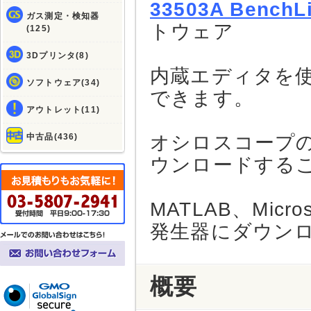
33503A BenchLi
ガス測定・検知器
トウェア
(125)
3Dプリンタ(8)
内蔵エディタを
ソフトウェア(34)
できます。
アウトレット(11)
中古品(436)
オシロスコープ
ウンロードする
MATLAB、Mic
発生器にダウン
概要