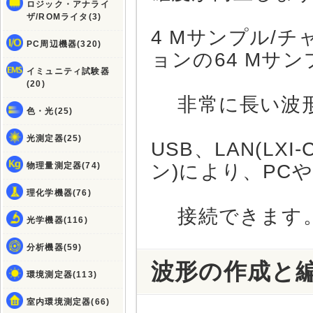
ロジック・アナライ
ザ/ROMライタ(3)
4 Mサンプル/
PC周辺機器(320)
ョンの64 Mサ
イミュニティ試験器
(20)
非常に長い波形
色・光(25)
光測定器(25)
USB、LAN(LX
物理量測定器(74)
ン)により、PC
理化学機器(76)
接続できます
光学機器(116)
分析機器(59)
波形の作成と
環境測定器(113)
室内環境測定器(66)