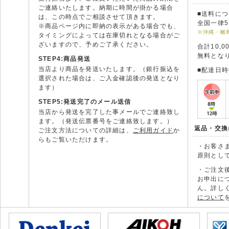
ご連絡いたします。納期に時間が掛かる場合
■送料に
は、この時点でご相談させて頂きます。
全国一律5
※商品ページ内に即納の表示がある場合でも、
※沖縄・離
タイミングによっては在庫切れとなる場合がご
ざいますので、予めご了承ください。
合計10,
無料とな
STEP4:商品発送
当店より商品を発送いたします。（銀行振込を
■配達日
選択された場合は、ご入金確認後の発送となり
ます）
STEP5:発送完了のメール送信
当店から発送を完了した事メールでご連絡致し
ます。（発送伝票番号をご連絡致します。）
返品・交換
ご注文方法についての詳細は、
ご利用ガイド
か
らもご覧いただけます。
・お客さ
原則とし
・ご注文
お申出に
ん。詳し
について