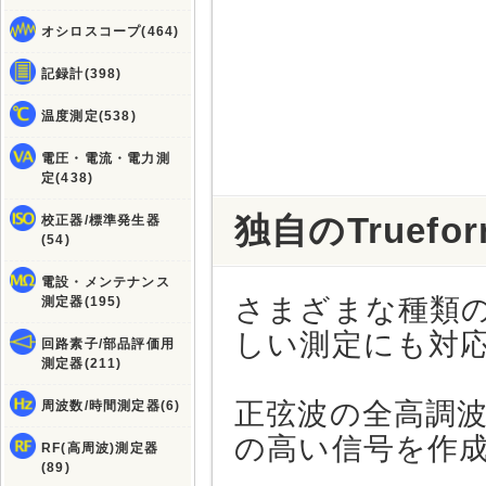
オシロスコープ(464)
記録計(398)
温度測定(538)
電圧・電流・電力測
定(438)
独自のTruef
校正器/標準発生器
(54)
電設・メンテナンス
さまざまな種類
測定器(195)
しい測定にも対
回路素子/部品評価用
測定器(211)
正弦波の全高調波
周波数/時間測定器(6)
の高い信号を作
RF(高周波)測定器
(89)