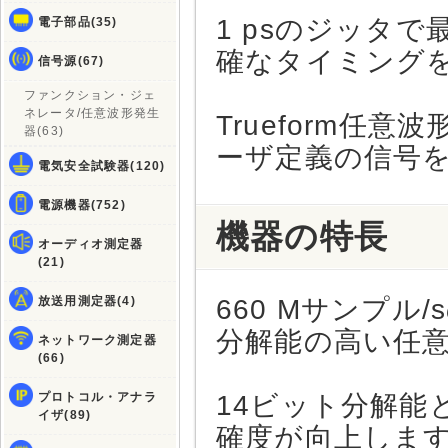
1 psのジッタで
電子部品(35)
確なタイミング
信号源(67)
ファンクション・ジェ
ネレータ/任意波形発生
Trueform任
器(63)
ーザ定義の信号
電気安全試験器(120)
電源機器(752)
機器の特長
オーディオ測定器
(21)
放送用測定器(4)
660 Mサンプ
分解能の高い任
ネットワーク測定器
(66)
プロトコル・アナラ
14ビット分解能と
イザ(89)
確度が向上しま