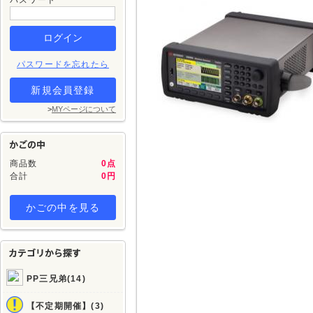
パスワード
パスワードを忘れたら
新規会員登録
>
MYページについて
商品数
0点
合計
0円
かごの中を見る
PP三兄弟(14)
【不定期開催】(3)