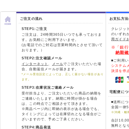
ご注文の流れ
お支払方法
STEP1:ご注文
クレジッ
のいずれ
ご注文は、24時間365日いつでも承っておりま
用ガイド
す。お気軽にご利用下さいませ。
(お電話でのご対応は営業時間内とさせて頂いて
※「銀行
おります。）
納期確
STEP2:注文確認メール
■ご利用
インターネット
、
メール
でご注文いただいた場
システム
合、自動返信メールが届きます。
決済を停
*メール受信設定によっては、正しく届かない場合があり
ます。
STEP3:在庫状況ご連絡メール
宅配便につ
受付担当より、ご注文いただいた商品の納期を
ご連絡いたします。納期に時間が掛かる場合
■送料に
は、この時点でご相談させて頂きます。
全国一律5
※商品ページ内に即納の表示がある場合でも、
※沖縄・離
タイミングによっては在庫切れとなる場合がご
ざいますので、予めご了承ください。
合計10,
無料とな
STEP4:商品発送