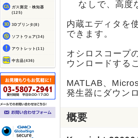
なしで、高度な
ガス測定・検知器
(125)
内蔵エディタを
3Dプリンタ(8)
できます。
ソフトウェア(34)
アウトレット(11)
オシロスコープ
中古品(436)
ウンロードする
MATLAB、Mic
発生器にダウン
概要