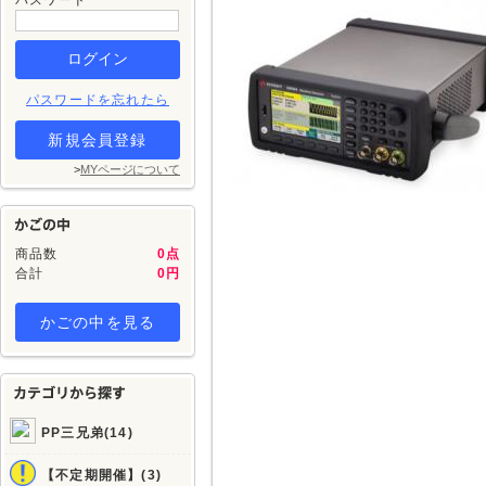
パスワード
パスワードを忘れたら
新規会員登録
>
MYページについて
商品数
0点
合計
0円
かごの中を見る
PP三兄弟(14)
【不定期開催】(3)