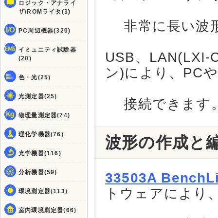
ロジック・アナライ
ザ/ROMライタ(3)
非常に長い波形
PC周辺機器(320)
イミュニティ試験器
USB、LAN(LX
(20)
ン)により、PC
色・光(25)
光測定器(25)
接続できます
物理量測定器(74)
理化学機器(76)
波形の作成と
光学機器(116)
分析機器(59)
33503A BenchLi
トウェアにより
環境測定器(113)
室内環境測定器(66)