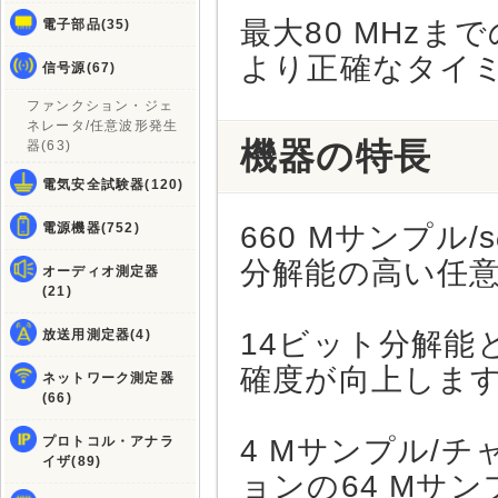
最大80 MHzま
電子部品(35)
より正確なタイ
信号源(67)
ファンクション・ジェ
ネレータ/任意波形発生
機器の特長
器(63)
電気安全試験器(120)
電源機器(752)
660 Mサンプ
分解能の高い任
オーディオ測定器
(21)
放送用測定器(4)
14ビット分解能と
確度が向上しま
ネットワーク測定器
(66)
プロトコル・アナラ
4 Mサンプル/
イザ(89)
ョンの64 Mサ