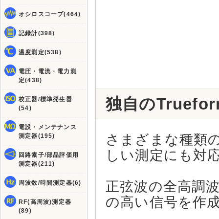
オシロスコープ(464)
記録計(398)
温度測定(538)
電圧・電流・電力測
定(438)
独自のTruef
校正器/標準発生器
(54)
電設・メンテナンス
さまざまな種類
測定器(195)
しい測定にも対
回路素子/部品評価用
測定器(211)
正弦波の全高調波
周波数/時間測定器(6)
の高い信号を作
RF(高周波)測定器
(89)