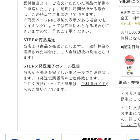
宅配便につ
受付担当より、ご注文いただいた商品の納期を
ご連絡いたします。納期に時間が掛かる場合
■送料に
は、この時点でご相談させて頂きます。
全国一律5
※商品ページ内に即納の表示がある場合でも、
※沖縄・離
タイミングによっては在庫切れとなる場合がご
ざいますので、予めご了承ください。
合計10,
無料とな
STEP4:商品発送
当店より商品を発送いたします。（銀行振込を
■配達日
選択された場合は、ご入金確認後の発送となり
ます）
STEP5:発送完了のメール送信
当店から発送を完了した事メールでご連絡致し
ます。（発送伝票番号をご連絡致します。）
返品・交換
ご注文方法についての詳細は、
ご利用ガイド
か
らもご覧いただけます。
・お客さ
原則とし
・ご注文
お申出に
ん。詳し
について