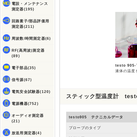
電設・メンテナンス
測定器(195)
回路素子/部品評価用
測定器(211)
周波数/時間測定器(6)
RF(高周波)測定器
(89)
testo 905-
電子部品(35)
液体の温度
信号源(67)
電気安全試験器(120)
スティック型温度計 testo
電源機器(752)
オーディオ測定器
testo905 テクニカルデータ
(21)
プローブのタイプ
放送用測定器(4)