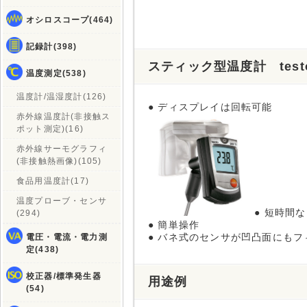
オシロスコープ(464)
記録計(398)
スティック型温度計 testo 
温度測定(538)
温度計/温湿度計(126)
● ディスプレイは回転可能
赤外線温度計(非接触ス
ポット測定)(16)
赤外線サーモグラフィ
(非接触熱画像)(105)
食品用温度計(17)
温度プローブ・センサ
● 短時間
(294)
● 簡単操作
● バネ式のセンサが凹凸面にもフィット
電圧・電流・電力測
定(438)
校正器/標準発生器
用途例
(54)