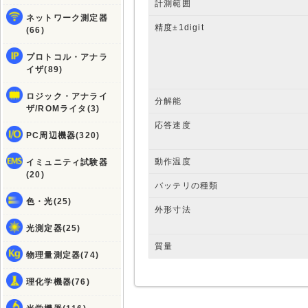
計測範囲
ネットワーク測定器
精度±1digit
(66)
プロトコル・アナラ
イザ(89)
ロジック・アナライ
分解能
ザ/ROMライタ(3)
応答速度
PC周辺機器(320)
動作温度
イミュニティ試験器
(20)
バッテリの種類
色・光(25)
外形寸法
光測定器(25)
質量
物理量測定器(74)
理化学機器(76)