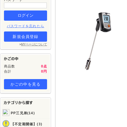
パスワード
パスワードを忘れたら
新規会員登録
>
MYページについて
商品数
0点
合計
0円
かごの中を見る
PP三兄弟(14)
【不定期開催】(3)