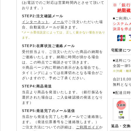
(お電話でのご対応は営業時間内とさせて頂いて
※「銀行
おります。）
納期確
STEP2:注文確認メール
■ご利用
インターネット
、
メール
でご注文いただいた場
システム
合、自動返信メールが届きます。
決済を停
*メール受信設定によっては、正しく届かない場合があり
ます。
STEP3:在庫状況ご連絡メール
宅配便につ
受付担当より、ご注文いただいた商品の納期を
ご連絡いたします。納期に時間が掛かる場合
■送料に
は、この時点でご相談させて頂きます。
全国一律5
※商品ページ内に即納の表示がある場合でも、
※沖縄・離
タイミングによっては在庫切れとなる場合がご
ざいますので、予めご了承ください。
合計10,
無料とな
STEP4:商品発送
当店より商品を発送いたします。（銀行振込を
■配達日
選択された場合は、ご入金確認後の発送となり
ます）
STEP5:発送完了のメール送信
当店から発送を完了した事メールでご連絡致し
ます。（発送伝票番号をご連絡致します。）
返品・交換
ご注文方法についての詳細は、
ご利用ガイド
か