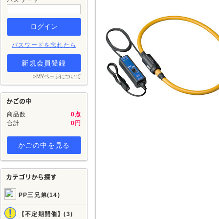
パスワード
パスワードを忘れたら
新規会員登録
>
MYページについて
商品数
0点
合計
0円
かごの中を見る
PP三兄弟(14)
【不定期開催】(3)