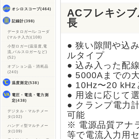
オシロスコープ(464)
ACフレキシブ
長
記録計(398)
データロガー/レコーダ
(マルチ入力)(108)
● 狭い隙間や込
小型ロガー(温湿度,電
流,パルスロガーなど)
ルタイプ
(52)
● 込み入った配
オプション品・消耗品
(240)
● 5000Aまで
● 10Hz〜20 
温度測定(538)
● 用途に応じて
電圧・電流・電力測
定(438)
● クランプ電力
デジタル・マルチメー
可能
タ(102)
※ 電源品質アナ
ハンディ型マルチメー
タ(109)
等で電流入力用