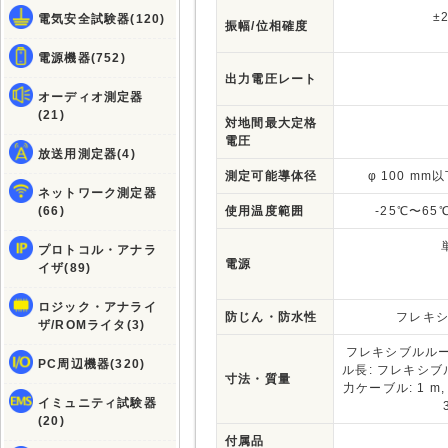
±
電気安全試験器(120)
振幅/位相確度
電源機器(752)
出力電圧レート
オーディオ測定器
(21)
対地間最大定格
電圧
放送用測定器(4)
測定可能導体径
φ 100 mm
ネットワーク測定器
(66)
使用温度範囲
-25℃〜65
プロトコル・アナラ
電源
イザ(89)
ロジック・アナライ
防じん・防水性
フレキシ
ザ/ROMライタ(3)
フレキシブルループ
PC周辺機器(320)
ル長: フレキシブ
寸法・質量
力ケーブル: 1 m,
イミュニティ試験器
(20)
付属品