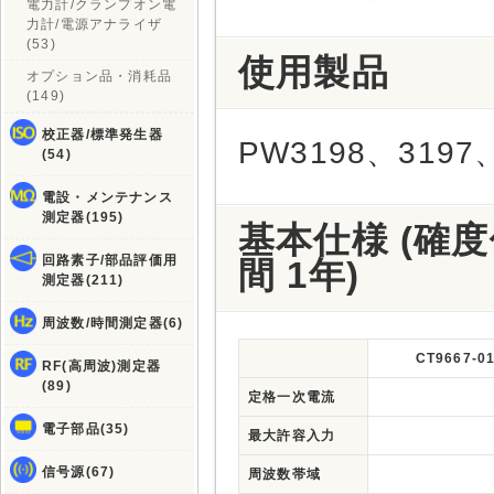
電力計/クランプオン電
力計/電源アナライザ
(53)
使用製品
オプション品・消耗品
(149)
校正器/標準発生器
PW3198、3197
(54)
電設・メンテナンス
測定器(195)
基本仕様 (確度
回路素子/部品評価用
間 1年)
測定器(211)
周波数/時間測定器(6)
CT9667-0
RF(高周波)測定器
(89)
定格一次電流
電子部品(35)
最大許容入力
信号源(67)
周波数帯域