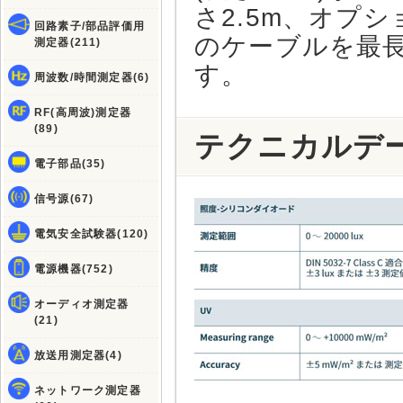
さ2.5m、オプ
回路素子/部品評価用
のケーブルを最長
測定器(211)
す。
周波数/時間測定器(6)
RF(高周波)測定器
(89)
テクニカルデ
電子部品(35)
信号源(67)
電気安全試験器(120)
電源機器(752)
オーディオ測定器
(21)
放送用測定器(4)
ネットワーク測定器