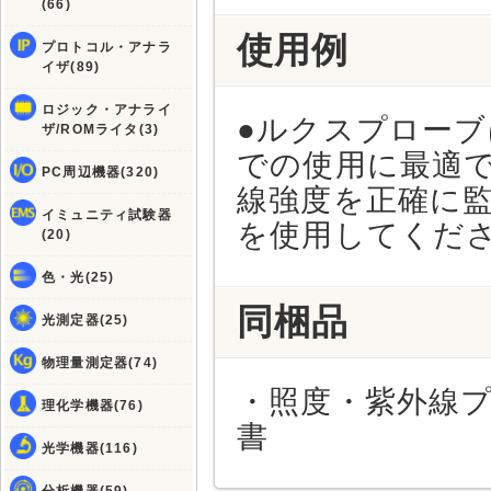
(66)
使用例
プロトコル・アナラ
イザ(89)
ロジック・アナライ
●ルクスプロー
ザ/ROMライタ(3)
での使用に最適
PC周辺機器(320)
線強度を正確に
イミュニティ試験器
を使用してくだ
(20)
色・光(25)
同梱品
光測定器(25)
物理量測定器(74)
・照度・紫外線プロ
理化学機器(76)
書
光学機器(116)