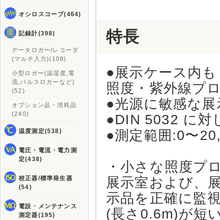
オシロスコープ(464)
特長
記録計(398)
データロガー/レコーダ
(マルチ入力)(108)
●展示ケース内
小型ロガー(温湿度,電
流,パルスロガーなど)
照度・紫外線プ
(52)
●光源に敏感な
オプション品・消耗品
(240)
●DIN 5032 
温度測定(538)
●測定範囲:0〜20,
電圧・電流・電力測
定(438)
・小さな照度プローブ
校正器/標準発生器
展示室および、
(54)
示品を正確に監
電設・メンテナンス
(長さ0.6m)
測定器(195)