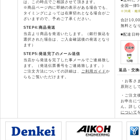
■送料に
は、この時点でご相談させて頂きます。
全国一律5
※商品ページ内に即納の表示がある場合でも、
※沖縄・離
タイミングによっては在庫切れとなる場合がご
ざいますので、予めご了承ください。
合計10,
無料とな
STEP4:商品発送
当店より商品を発送いたします。（銀行振込を
■配達日
選択された場合は、ご入金確認後の発送となり
ます）
STEP5:発送完了のメール送信
当店から発送を完了した事メールでご連絡致し
ます。（発送伝票番号をご連絡致します。）
返品・交換
ご注文方法についての詳細は、
ご利用ガイド
か
らもご覧いただけます。
・お客さ
原則とし
・ご注文
お申出に
ん。詳し
について