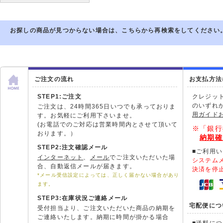
お探しの商品が見つからない場合は、こちらから再検索をしてください
ご注文の流れ
お支払方法
STEP1:ご注文
クレジッ
のいずれ
ご注文は、24時間365日いつでも承っておりま
用ガイド
す。お気軽にご利用下さいませ。
(お電話でのご対応は営業時間内とさせて頂いて
※「銀行
おります。）
納期確
STEP2:注文確認メール
■ご利用
インターネット
、
メール
でご注文いただいた場
システム
合、自動返信メールが届きます。
決済を停
*メール受信設定によっては、正しく届かない場合があり
ます。
STEP3:在庫状況ご連絡メール
宅配便につ
受付担当より、ご注文いただいた商品の納期を
ご連絡いたします。納期に時間が掛かる場合