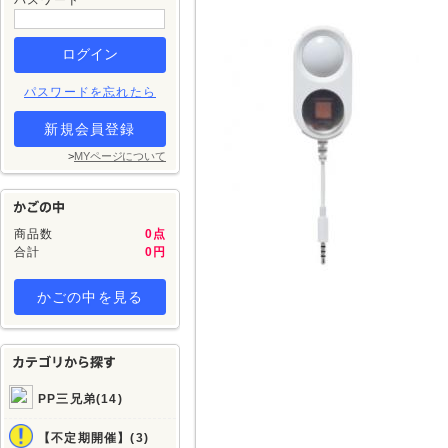
パスワード
パスワードを忘れたら
新規会員登録
>
MYページについて
商品数
0点
合計
0円
かごの中を見る
PP三兄弟(14)
【不定期開催】(3)