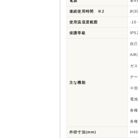
電源
単4
連続使用時間 ※2
約3
使用温湿度範囲
-1
保護等級
IP
自己
AI
ガス
デー
主な機能
※但
電池
各種
各種
外径寸法(mm)
H4