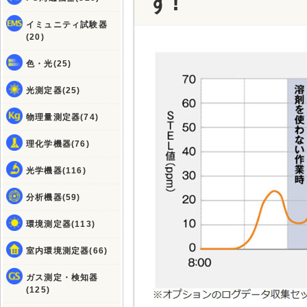
す!
イミュニティ試験器
(20)
色・光(25)
光測定器(25)
物理量測定器(74)
理化学機器(76)
光学機器(116)
分析機器(59)
環境測定器(113)
室内環境測定器(66)
ガス測定・検知器
(125)