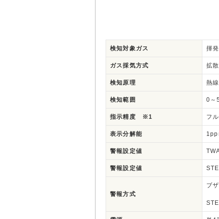
検知対象ガス
揮発
ガス採気方式
拡
検知原理
熱
検知範囲
0～
指示精度 ※1
フル
表示分解能
1p
警報設定値
TW
警報設定値
ST
ブザ
警報方式
ST