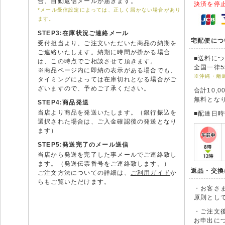
合、自動返信メールが届きます。
決済を停
*メール受信設定によっては、正しく届かない場合があり
ます。
STEP3:在庫状況ご連絡メール
宅配便につ
受付担当より、ご注文いただいた商品の納期を
ご連絡いたします。納期に時間が掛かる場合
■送料に
は、この時点でご相談させて頂きます。
全国一律5
※商品ページ内に即納の表示がある場合でも、
※沖縄・離
タイミングによっては在庫切れとなる場合がご
ざいますので、予めご了承ください。
合計10,
無料とな
STEP4:商品発送
当店より商品を発送いたします。（銀行振込を
■配達日
選択された場合は、ご入金確認後の発送となり
ます）
STEP5:発送完了のメール送信
当店から発送を完了した事メールでご連絡致し
ます。（発送伝票番号をご連絡致します。）
返品・交換
ご注文方法についての詳細は、
ご利用ガイド
か
らもご覧いただけます。
・お客さ
原則とし
・ご注文
お申出に