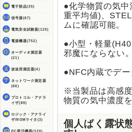
●化学物質の気中
電子部品(35)
重平均値)、ST
信号源(67)
ムに確認可能。
電気安全試験器(120)
電源機器(752)
●小型・軽量(H40
邪魔にならない
オーディオ測定器
(21)
放送用測定器(4)
●NFC内蔵でデ
ネットワーク測定器
(66)
※当製品は高感
プロトコル・アナラ
物質の気中濃度
イザ(89)
ロジック・アナライ
ザ/ROMライタ(3)
個人ばく露状
PC周辺機器(320)