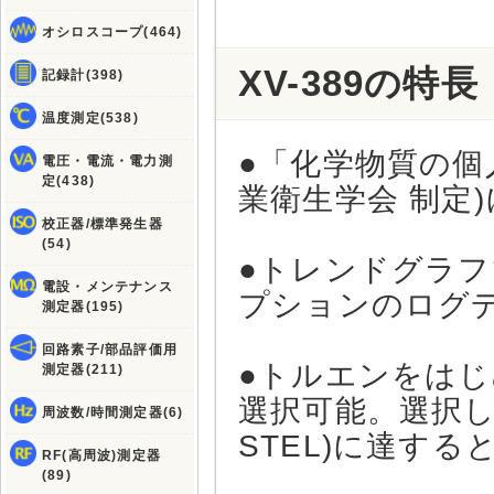
オシロスコープ(464)
XV-389の特長
記録計(398)
温度測定(538)
●「化学物質の個
電圧・電流・電力測
定(438)
業衛生学会 制定
校正器/標準発生器
(54)
●トレンドグラフ
電設・メンテナンス
プションのログデ
測定器(195)
回路素子/部品評価用
●トルエンをはじ
測定器(211)
選択可能。選択し
周波数/時間測定器(6)
STEL)に達す
RF(高周波)測定器
(89)