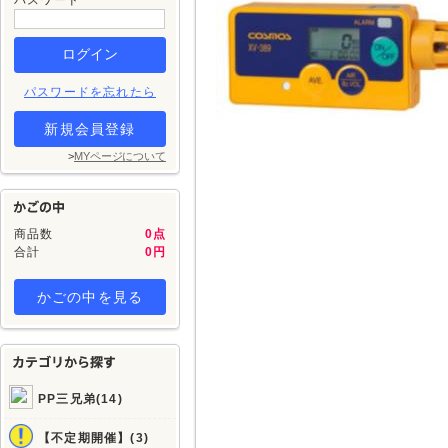
パスワード
パスワードを忘れたら
新規会員登録
>
MYページについて
商品数
0点
合計
0円
かごの中を見る
PP三兄弟(14)
【不定期開催】(3)