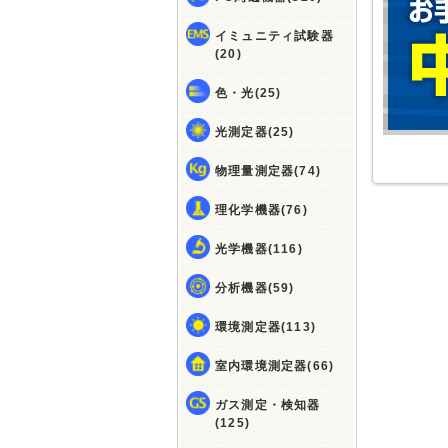
イミュニティ試験器
(20)
色・光(25)
光測定器(25)
物理量測定器(74)
理化学機器(76)
光学機器(116)
分析機器(59)
環境測定器(113)
室内環境測定器(66)
ガス測定・検知器
(125)