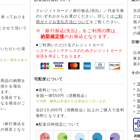
クレジットカード／銀行振込(先払）／代金引換
当
のいずれかからお選びください。詳しくは
ご利
ど
も承っておりま
用ガイドお支払方法について
をご覧ください。
個
。
せ
とさせて頂いて
※「銀行振込(先払)」をご利用の際は、
の
納期確定後
のお振込となります。
古物
■ご利用いただけるクレジットカード
文いただいた場
システムメンテナンスのためクレジットカード
日
。
決済を停止しております。
東
届かない場合があり
第3
その
宅配便について
た商品の納期を
>
が掛かる場合
>
■送料について
きます。
>
全国一律550円（消費税込）
ある場合でも、
>
※沖縄・離島は別途かかる場合がございます。
となる場合がご
>
さい。
合計10,000円（消費税込）以上のご購入で送料
>
無料となります。
。（銀行振込を
■配達日時指定について
後の発送となり