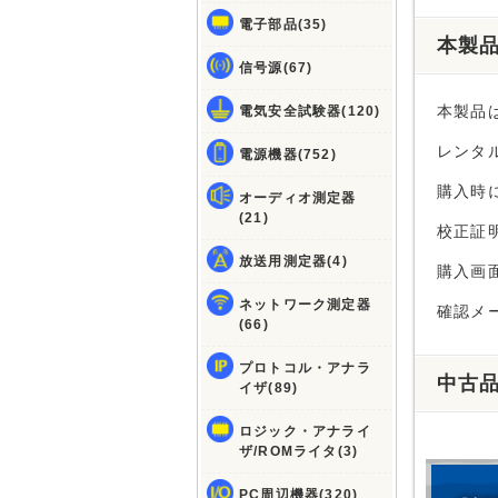
電子部品(35)
本製
信号源(67)
本製品
電気安全試験器(120)
レンタ
電源機器(752)
購入時
オーディオ測定器
(21)
校正証明
放送用測定器(4)
購入画
ネットワーク測定器
確認メ
(66)
プロトコル・アナラ
中古
イザ(89)
ロジック・アナライ
ザ/ROMライタ(3)
PC周辺機器(320)