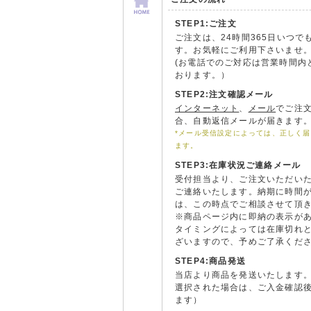
STEP1:ご注文
ご注文は、24時間365日いつで
す。お気軽にご利用下さいませ
(お電話でのご対応は営業時間内
おります。）
STEP2:注文確認メール
インターネット
、
メール
でご注
合、自動返信メールが届きます
*メール受信設定によっては、正しく
ます。
STEP3:在庫状況ご連絡メール
受付担当より、ご注文いただい
ご連絡いたします。納期に時間
は、この時点でご相談させて頂
※商品ページ内に即納の表示が
タイミングによっては在庫切れ
ざいますので、予めご了承くだ
STEP4:商品発送
当店より商品を発送いたします
選択された場合は、ご入金確認
ます）