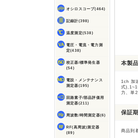
オシロスコープ(464)
記録計(398)
温度測定(538)
電圧・電流・電力測
定(438)
本製
校正器/標準発生器
(54)
電設・メンテナンス
1ch 加
測定器(195)
式),1
力、単2
回路素子/部品評価用
測定器(211)
保証
周波数/時間測定器(6)
RF(高周波)測定器
商品到
(89)