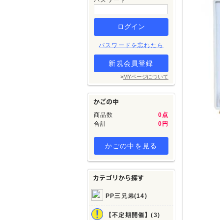
パスワード
パスワードを忘れたら
新規会員登録
>
MYページについて
商品数
0点
合計
0円
かごの中を見る
PP三兄弟(14)
【不定期開催】(3)