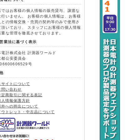
店ではお客様の個人情報の販売貸与、譲渡な
は行いません。 お客様の個人情報は、お客様
人との情報交換・売買の契約等のみで使用さ
て頂いており、 スタッフにお客様の個人情報
厳重な管理を徹底させております。
営業法に基づく表示
本電計株式会社 計測器ワールド
京都公安委員会
06600606529号
他
当サイトについて
お問い合わせ
特定商取引に関する表記
個人情報保護方針
国外への持出について
アウトレット・中古品について