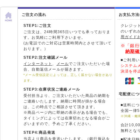
ご注文の流れ
お支払方法
STEP1:ご注文
クレジッ
のいずれ
ご注文は、24時間365日いつでも承っておりま
用ガイド
す。お気軽にご利用下さいませ。
(お電話でのご対応は営業時間内とさせて頂いて
※「銀行
おります。）
納期確
STEP2:注文確認メール
■ご利用
インターネット
、
メール
でご注文いただいた場
システム
合、自動返信メールが届きます。
決済を停
*メール受信設定によっては、正しく届かない場合があり
ます。
STEP3:在庫状況ご連絡メール
宅配便につ
受付担当より、ご注文いただいた商品の納期を
ご連絡いたします。納期に時間が掛かる場合
■送料に
は、この時点でご相談させて頂きます。
全国一律5
※商品ページ内に即納の表示がある場合でも、
※沖縄・離
タイミングによっては在庫切れとなる場合がご
ざいますので、予めご了承ください。
合計10,
無料とな
STEP4:商品発送
当店より商品を発送いたします。（銀行振込を
■配達日