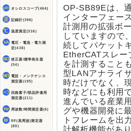
OP-SB89Eは、
オシロスコープ(464)
インターフェース
記録計(398)
計測用の拡張ボー
温度測定(538)
していますので、同
電圧・電流・電力測
続してパケット
定(438)
EtherCAT
校正器/標準発生器
を計測すること
(54)
型LANアナライ
電設・メンテナンス
時だけでなく、
測定器(195)
時などにも利用で
回路素子/部品評価用
測定器(211)
進んでいる産業
グや機器開発に
周波数/時間測定器(6)
トフレームを出
RF(高周波)測定器
(89)
計解析機能があ