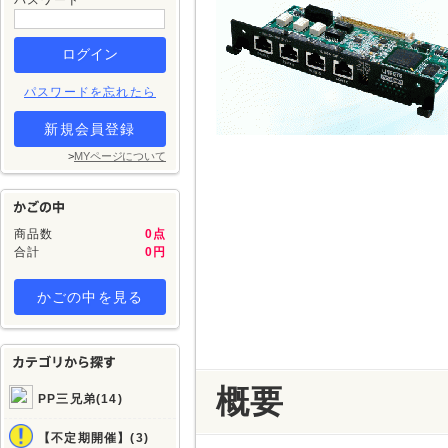
パスワード
パスワードを忘れたら
新規会員登録
>
MYページについて
商品数
0点
合計
0円
かごの中を見る
概要
PP三兄弟(14)
【不定期開催】(3)