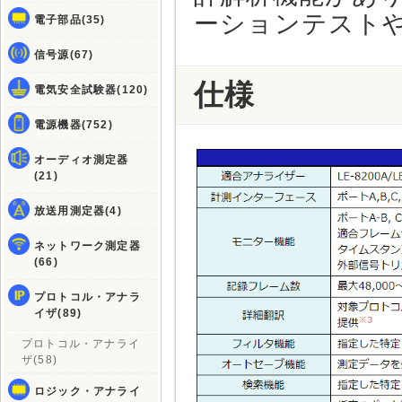
ーションテスト
電子部品(35)
信号源(67)
仕様
電気安全試験器(120)
電源機器(752)
オーディオ測定器
(21)
放送用測定器(4)
ネットワーク測定器
(66)
プロトコル・アナラ
イザ(89)
プロトコル・アナライ
ザ(58)
ロジック・アナライ