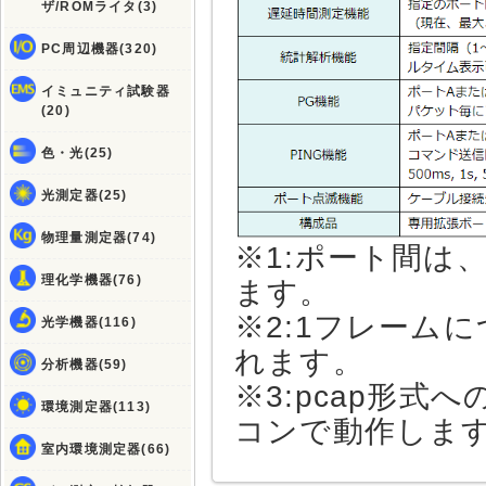
ザ/ROMライタ(3)
PC周辺機器(320)
イミュニティ試験器
(20)
色・光(25)
光測定器(25)
物理量測定器(74)
※1:ポート間は
理化学機器(76)
ます。
※2:1フレーム
光学機器(116)
れます。
分析機器(59)
※3:pcap形式への
環境測定器(113)
コンで動作しま
室内環境測定器(66)