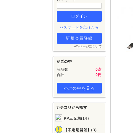
パスワード
パスワードを忘れたら
新規会員登録
>
MYページについて
商品数
0点
合計
0円
かごの中を見る
PP三兄弟(14)
【不定期開催】(3)