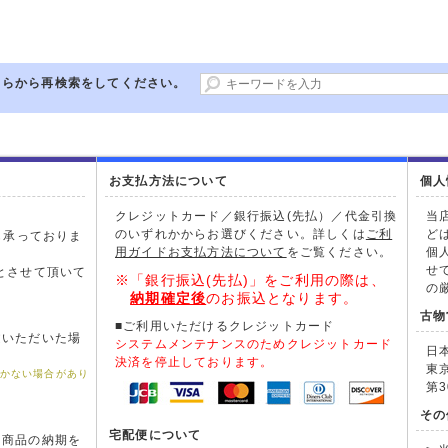
ちらから再検索をしてください。
お支払方法について
個人
クレジットカード／銀行振込(先払）／代金引換
当
のいずれかからお選びください。詳しくは
ご利
ど
も承っておりま
用ガイドお支払方法について
をご覧ください。
個
。
せ
とさせて頂いて
※「銀行振込(先払)」をご利用の際は、
の
納期確定後
のお振込となります。
古物
■ご利用いただけるクレジットカード
文いただいた場
システムメンテナンスのためクレジットカード
日
。
決済を停止しております。
東
届かない場合があり
第3
その
宅配便について
た商品の納期を