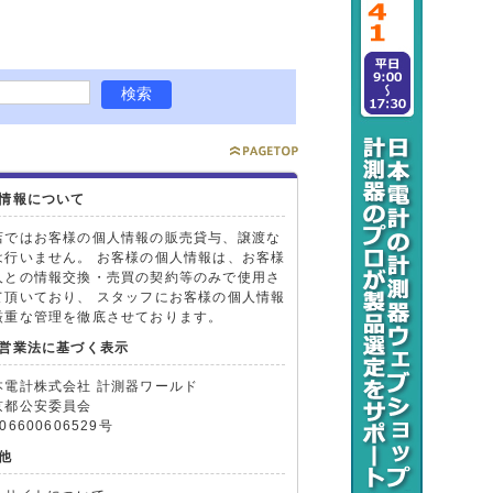
情報について
店ではお客様の個人情報の販売貸与、譲渡な
は行いません。 お客様の個人情報は、お客様
人との情報交換・売買の契約等のみで使用さ
て頂いており、 スタッフにお客様の個人情報
厳重な管理を徹底させております。
営業法に基づく表示
本電計株式会社 計測器ワールド
京都公安委員会
06600606529号
他