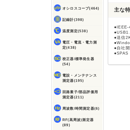
オシロスコープ(464)
主な
記録計(398)
●IEEE
温度測定(538)
●USB
●送信2
電圧・電流・電力測
●Win
定(438)
●自社
●SPA
校正器/標準発生器
(54)
電設・メンテナンス
測定器(195)
回路素子/部品評価用
測定器(211)
周波数/時間測定器(6)
RF(高周波)測定器
(89)