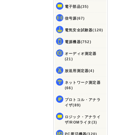
電子部品(35)
信号源(67)
電気安全試験器(120)
電源機器(752)
オーディオ測定器
(21)
放送用測定器(4)
ネットワーク測定器
(66)
プロトコル・アナラ
イザ(89)
ロジック・アナライ
ザ/ROMライタ(3)
PC周辺機器(320)