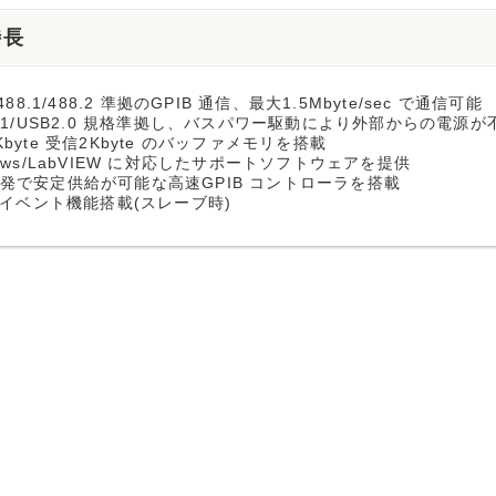
特長
-488.1/488.2 準拠のGPIB 通信、最大1.5Mbyte/sec で通信可能
1.1/USB2.0 規格準拠し、バスパワー駆動により外部からの電源が
Kbyte 受信2Kbyte のバッファメモリを搭載
dows/LabVIEW に対応したサポートソフトウェアを提供
開発で安定供給が可能な高速GPIB コントローラを搭載
S イベント機能搭載(スレーブ時)