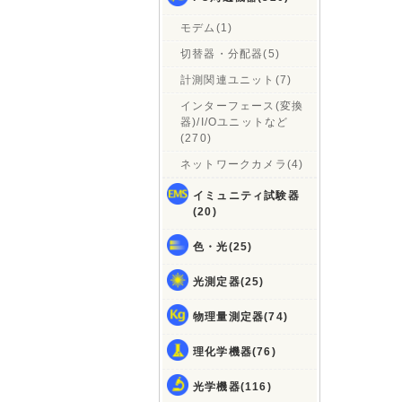
モデム(1)
切替器・分配器(5)
計測関連ユニット(7)
インターフェース(変換
器)/I/Oユニットなど
(270)
ネットワークカメラ(4)
イミュニティ試験器
(20)
色・光(25)
光測定器(25)
物理量測定器(74)
理化学機器(76)
光学機器(116)