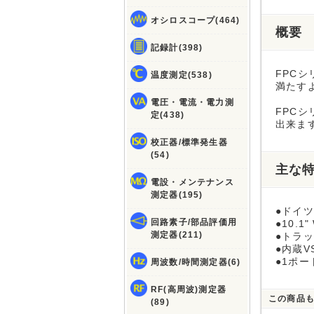
オシロスコープ(464)
概要
記録計(398)
FPC
温度測定(538)
満たす
電圧・電流・電力測
FPC
定(438)
出来ま
校正器/標準発生器
(54)
主な
電設・メンテナンス
測定器(195)
●ドイ
回路素子/部品評価用
●10.
測定器(211)
●トラッ
●内蔵V
●1ポ
周波数/時間測定器(6)
RF(高周波)測定器
この商品
(89)