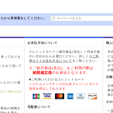
ちらから再検索をしてください。
お支払方法について
個人
クレジットカード／銀行振込(先払）／代金引換
当
のいずれかからお選びください。詳しくは
ご利
ど
も承っておりま
用ガイドお支払方法について
をご覧ください。
個
。
せ
とさせて頂いて
※「銀行振込(先払)」をご利用の際は、
の
納期確定後
のお振込となります。
古物
■ご利用いただけるクレジットカード
文いただいた場
システムメンテナンスのためクレジットカード
日
。
決済を停止しております。
東
届かない場合があり
第3
その
宅配便について
た商品の納期を
>
が掛かる場合