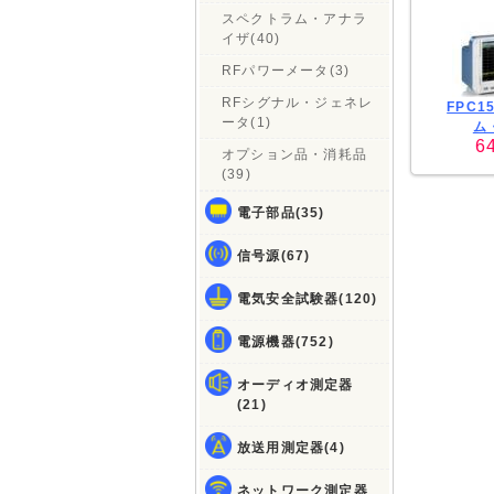
スペクトラム・アナラ
イザ(40)
RFパワーメータ(3)
RFシグナル・ジェネレ
FPC
ータ(1)
ム
6
オプション品・消耗品
(39)
電子部品(35)
信号源(67)
電気安全試験器(120)
電源機器(752)
オーディオ測定器
(21)
放送用測定器(4)
ネットワーク測定器