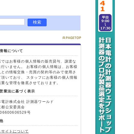
情報について
店ではお客様の個人情報の販売貸与、譲渡な
は行いません。 お客様の個人情報は、お客様
人との情報交換・売買の契約等のみで使用さ
て頂いており、 スタッフにお客様の個人情報
厳重な管理を徹底させております。
営業法に基づく表示
本電計株式会社 計測器ワールド
京都公安委員会
06600606529号
他
当サイトについて