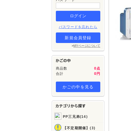
パスワード
パスワードを忘れたら
新規会員登録
>
MYページについて
商品数
0点
合計
0円
かごの中を見る
PP三兄弟(14)
【不定期開催】(3)