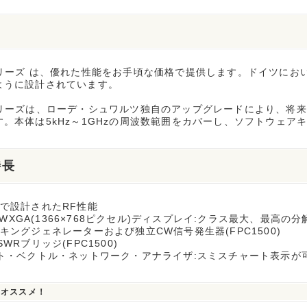
シリーズ は、優れた性能をお手頃な価格で提供します。ドイツにお
ように設計されています。
シリーズは、ローデ・シュワルツ独自のアップグレードにより、将
す。本体は5kHz～1GHzの周波数範囲をカバーし、ソフトウェア
特長
ツで設計されたRF性能
1" WXGA(1366×768ピクセル)ディスプレイ:クラス最大、最高の分
キングジェネレーターおよび独立CW信号発生器(FPC1500)
SWRブリッジ(FPC1500)
ート・ベクトル・ネットワーク・アナライザ:スミスチャート表示が
もオススメ！