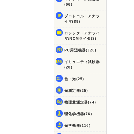
(66)
プロトコル・アナラ
イザ(89)
ロジック・アナライ
ザ/ROMライタ(3)
PC周辺機器(320)
イミュニティ試験器
(20)
色・光(25)
光測定器(25)
物理量測定器(74)
理化学機器(76)
光学機器(116)