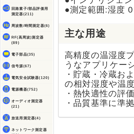
●インテリジェ
●測定範囲:湿度 0
回路素子/部品評価用
測定器(211)
周波数/時間測定器(6)
主な用途
RF(高周波)測定器
(89)
高精度の温湿度
電子部品(35)
うなアプリケー
信号源(67)
・貯蔵・冷蔵およ
電気安全試験器(120)
の相対湿度や温
電源機器(752)
・熱快適性の評
・品質基準に準
オーディオ測定器
(21)
放送用測定器(4)
ネットワーク測定器