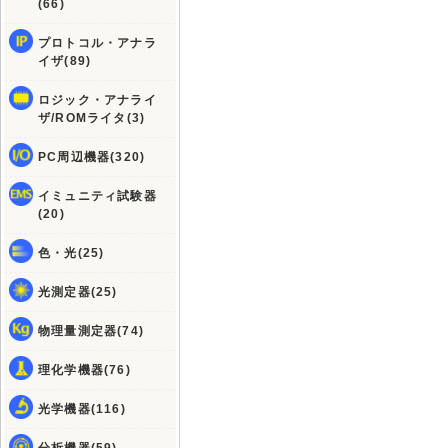
(66)
プロトコル・アナラ
イザ(89)
ロジック・アナライ
ザ/ROMライタ(3)
PC周辺機器(320)
イミュニティ試験器
(20)
色・光(25)
光測定器(25)
物理量測定器(74)
理化学機器(76)
光学機器(116)