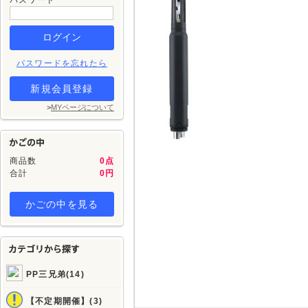
パスワード
パスワードを忘れたら
新規会員登録
>
MYページについて
商品数
0点
合計
0円
かごの中を見る
PP三兄弟(14)
【不定期開催】(3)