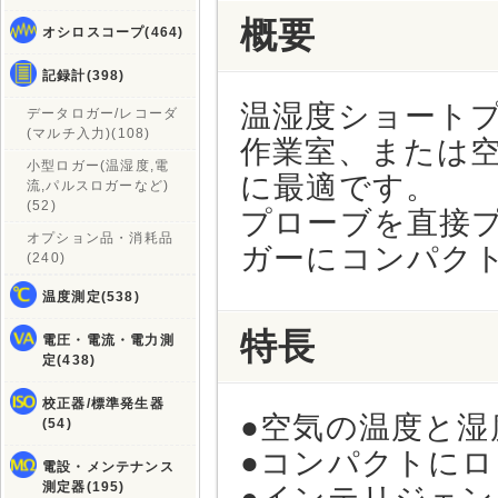
概要
オシロスコープ(464)
記録計(398)
温湿度ショート
データロガー/レコーダ
(マルチ入力)(108)
作業室、または空
小型ロガー(温湿度,電
に最適です。
流,パルスロガーなど)
(52)
プローブを直接
オプション品・消耗品
ガーにコンパク
(240)
温度測定(538)
特長
電圧・電流・電力測
定(438)
校正器/標準発生器
●空気の温度と湿
(54)
●コンパクトに
電設・メンテナンス
測定器(195)