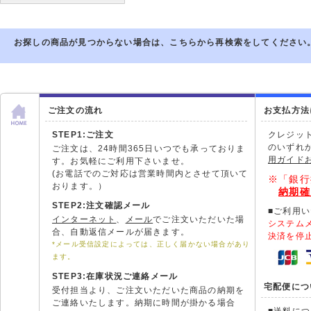
お探しの商品が見つからない場合は、こちらから再検索をしてください
ご注文の流れ
お支払方法
STEP1:ご注文
クレジッ
のいずれ
ご注文は、24時間365日いつでも承っておりま
用ガイド
す。お気軽にご利用下さいませ。
(お電話でのご対応は営業時間内とさせて頂いて
※「銀行
おります。）
納期確
STEP2:注文確認メール
■ご利用
インターネット
、
メール
でご注文いただいた場
システム
合、自動返信メールが届きます。
決済を停
*メール受信設定によっては、正しく届かない場合があり
ます。
STEP3:在庫状況ご連絡メール
宅配便につ
受付担当より、ご注文いただいた商品の納期を
ご連絡いたします。納期に時間が掛かる場合