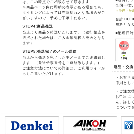
■送料に
は、この時点でご相談させて頂きます。
全国一律5
※商品ページ内に即納の表示がある場合でも、
※沖縄・離
タイミングによっては在庫切れとなる場合がご
ざいますので、予めご了承ください。
合計10,
無料とな
STEP4:商品発送
当店より商品を発送いたします。（銀行振込を
■配達日
選択された場合は、ご入金確認後の発送となり
ます）
STEP5:発送完了のメール送信
当店から発送を完了した事メールでご連絡致し
ます。（発送伝票番号をご連絡致します。）
返品・交換
ご注文方法についての詳細は、
ご利用ガイド
か
らもご覧いただけます。
・お客さ
原則とし
・ご注文
お申出に
ん。詳し
について