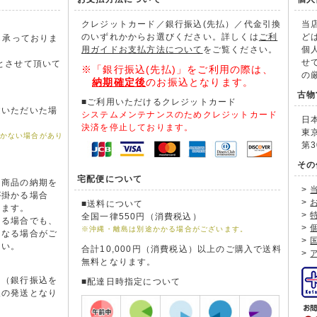
クレジットカード／銀行振込(先払）／代金引換
当
のいずれかからお選びください。詳しくは
ご利
ど
も承っておりま
用ガイドお支払方法について
をご覧ください。
個
。
せ
とさせて頂いて
※「銀行振込(先払)」をご利用の際は、
の
納期確定後
のお振込となります。
古物
■ご利用いただけるクレジットカード
文いただいた場
システムメンテナンスのためクレジットカード
日
。
決済を停止しております。
東
届かない場合があり
第3
その
宅配便について
た商品の納期を
>
が掛かる場合
>
■送料について
きます。
>
全国一律550円（消費税込）
ある場合でも、
>
※沖縄・離島は別途かかる場合がございます。
となる場合がご
>
さい。
合計10,000円（消費税込）以上のご購入で送料
>
無料となります。
。（銀行振込を
■配達日時指定について
後の発送となり