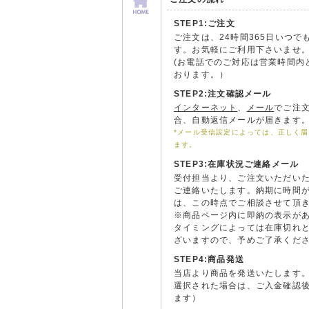
STEP1:ご注文
ご注文は、24時間365日いつで
す。お気軽にご利用下さいませ
(お電話でのご対応は営業時間内
おります。）
STEP2:注文確認メール
インターネット
、
メール
でご注
合、自動返信メールが届きます
*メール受信設定によっては、正しく
ます。
STEP3:在庫状況ご連絡メール
受付担当より、ご注文いただい
ご連絡いたします。納期に時間
は、この時点でご相談させて頂
※商品ページ内に即納の表示が
タイミングによっては在庫切れ
ざいますので、予めご了承くだ
STEP4:商品発送
当店より商品を発送いたします
選択された場合は、ご入金確認
ます）