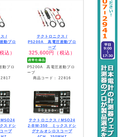
ス /
テクトロニクス /
圧差動プロ
P5200A 高電圧差動プロ
ーブ
税込）
325,600
円（税込）
圧差動プロ
P5200A 高電圧差動プロ
ーブ
22817
商品コード：
22816
/
MSO24
テクトロニクス /
MSO24
ックスドシ
2-BW-350 ミックスドシ
コープ
グナルオシロスコープ
MHZ
4CH 350MHZ