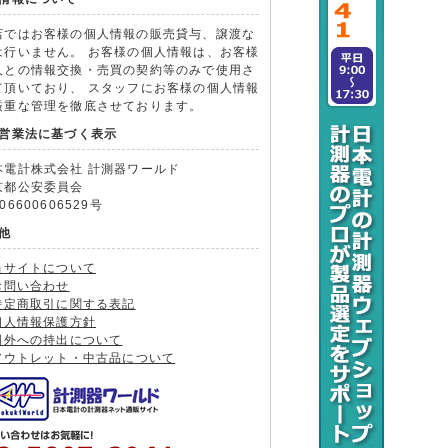
店ではお客様の個人情報の販売貸与、譲渡な
は行いません。 お客様の個人情報は、お客様
人との情報交換・売買の契約等のみで使用さ
て頂いており、 スタッフにお客様の個人情報
厳重な管理を徹底させております。
営業法に基づく表示
本電計株式会社 計測器ワールド
京都公安委員会
06600606529号
他
当サイトについて
お問い合わせ
特定商取引に関する表記
個人情報保護方針
国外への持出について
アウトレット・中古品について