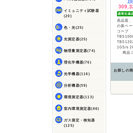
20
309,3
イミュニティ試験器
(20)
高品質、
の新ベー
色・光(25)
コープ
TBS10
光測定器(25)
TBS120
1GS/s
物理量測定器(74)
商品
理化学機器(76)
お探しの
光学機器(116)
分析機器(59)
環境測定器(113)
室内環境測定器(66)
ガス測定・検知器
(125)