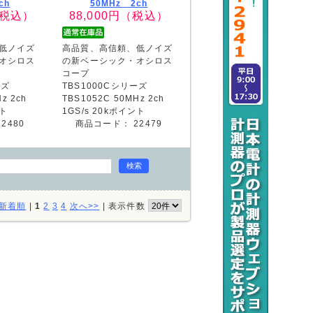
ch
50MHz 2ch
税込）
88,000
円（税込）
低ノイズ
高品質、高信頼、低ノイズ
オシロス
の新ベーシック・オシロス
コープ
ーズ
TBS1000Cシリーズ
z 2ch
TBS1052C 50MHz 2ch
ント
1GS/s 20kポイント
22480
商品コード：
22479
新着順
|
1
2
3
4
次へ>>
|
表示件数