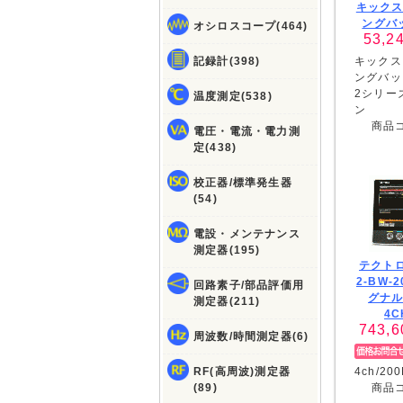
キック
ングバ
オシロスコープ(464)
53,2
記録計(398)
キックス
ングバッ
2シリー
温度測定(538)
ン
商品
電圧・電流・電力測
定(438)
校正器/標準発生器
(54)
電設・メンテナンス
測定器(195)
テクトロ
2-BW
回路素子/部品評価用
グナ
測定器(211)
4C
743,6
周波数/時間測定器(6)
RF(高周波)測定器
4ch/2
(89)
商品