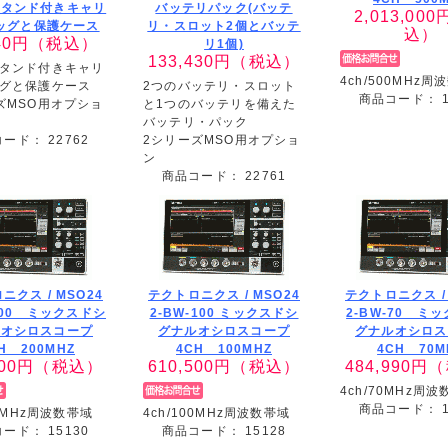
スタンド付きキャリ
バッテリパック(バッテ
2,013,000
ッグと保護ケース
リ・スロット2個とバッテ
込）
40
円（税込）
リ1個)
133,430
円（税込）
タンド付きキャリ
4ch/500MHz周
グと保護ケース
2つのバッテリ・スロット
商品コード：
ズMSO用オプショ
と1つのバッテリを備えた
バッテリ・パック
コード：
22762
2シリーズMSO用オプショ
ン
商品コード：
22761
ニクス /
MSO24
テクトロニクス /
MSO24
テクトロニクス 
-200 ミックスドシ
2-BW-100 ミックスドシ
2-BW-70 ミ
ルオシロスコープ
グナルオシロスコープ
グナルオシロス
H 200MHZ
4CH 100MHZ
4CH 70M
00
円（税込）
610,500
円（税込）
484,990
円（
4ch/70MHz周
商品コード：
00MHz周波数帯域
4ch/100MHz周波数帯域
コード：
15130
商品コード：
15128