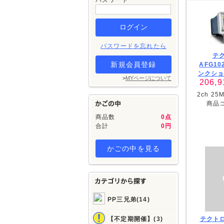
パスワード
パスワードを忘れたら
テク
新規会員登録
AFG10
ンクシ
>
MYページについて
206,9
2ch 25
商品
商品数
0点
合計
0円
かごの中を見る
PP三兄弟(14)
【不定期開催】(3)
テクトロ