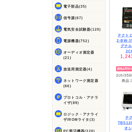
電子部品(35)
信号源(67)
電気安全試験器(120)
テクトロ
2-BW
電源機器(752)
グナ
2C
オーディオ測定器
1,24
(21)
放送用測定器(4)
2ch/3
ネットワーク測定器
商品
(66)
プロトコル・アナラ
イザ(89)
ロジック・アナライ
テク
ザ/ROMライタ(3)
TBS1
オ
PC周辺機器(320)