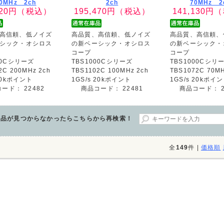
0MHz 2ch
2ch
70MHz 2
20
円（税込）
195,470
円（税込）
141,130
円（
高信頼、低ノイズ
高品質、高信頼、低ノイズ
高品質、高信頼、
シック・オシロス
の新ベーシック・オシロス
の新ベーシック・
コープ
コープ
00Cシリーズ
TBS1000Cシリーズ
TBS1000Cシリ
2C 200MHz 2ch
TBS1102C 100MHz 2ch
TBS1072C 70MH
 20kポイント
1GS/s 20kポイント
1GS/s 20kポイ
コード：
22482
商品コード：
22481
商品コード：
商品が見つからなかったらこちらから再検索！
全
149
件 |
価格順