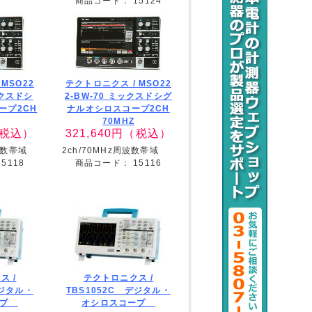
商品コード：
15124
/
MSO22
テクトロニクス /
MSO22
ックスドシ
2-BW-70 ミックスドシグ
ープ2CH
ナルオシロスコープ2CH
Z
70MHZ
税込）
321,640
円（税込）
波数帯域
2ch/70MHz周波数帯域
15118
商品コード：
15116
ス /
テクトロニクス /
デジタル・
TBS1052C デジタル・
ープ
オシロスコープ