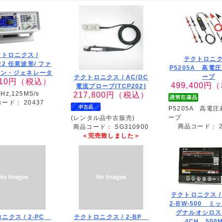
トロニクス /
テクトロニク
22 任意波形/ ファ
P5205A 高電
ョン・ジェネレータ
ーブ
テクトロニクス /
AC/DC
10
円（税込）
499,400
円（
電流プローブ(TCP202)
MHz,125MS/s
217,800
円（税込）
コード：
20437
P5205A 高電
ーブ
(レンタル品中古販売)
商品コード：
商品コード：
SG310900
＜完売致しました＞
テクトロニクス 
2-BW-500 ミ
グナルオシロス
ニクス /
2-PC
テクトロニクス /
2-BP
4CH 500