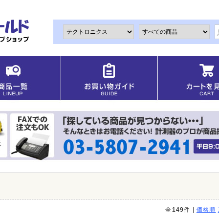
品
全
149
件 |
価格順