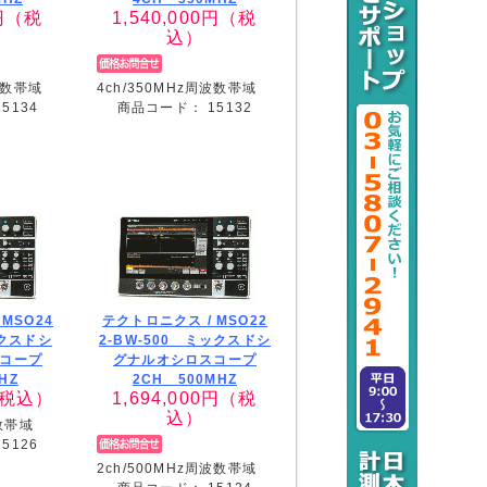
円（税
1,540,000
円（税
込）
波数帯域
4ch/350MHz周波数帯域
15134
商品コード：
15132
/
MSO24
テクトロニクス /
MSO22
ックスドシ
2-BW-500 ミックスドシ
コープ
グナルオシロスコープ
HZ
2CH 500MHZ
税込）
1,694,000
円（税
込）
波数帯域
15126
2ch/500MHz周波数帯域