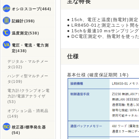
主な特長
オシロスコープ(464)
● 15ch、電圧と温度(熱電対)測定
記録計(398)
● LR8450-01と測定ユニット間
● 15chを最速10 msサンプリング
温度測定(538)
● DC電圧測定や、熱電対を使っ
電圧・電流・電力測
定(438)
仕様
デジタル・マルチメー
タ(102)
基本仕様 (確度保証期間 1年)
ハンディ型マルチメー
タ(109)
電力計/クランプオン電
力計/電源アナライザ
(53)
オプション品・消耗品
(149)
校正器/標準発生器
(54)