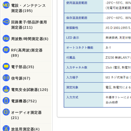
電設・メンテナンス
測定器(195)
回路素子/部品評価用
測定器(211)
周波数/時間測定器(6)
RF(高周波)測定器
(89)
電子部品(35)
信号源(67)
電気安全試験器(120)
電源機器(752)
オーディオ測定器
(21)
放送用測定器(4)