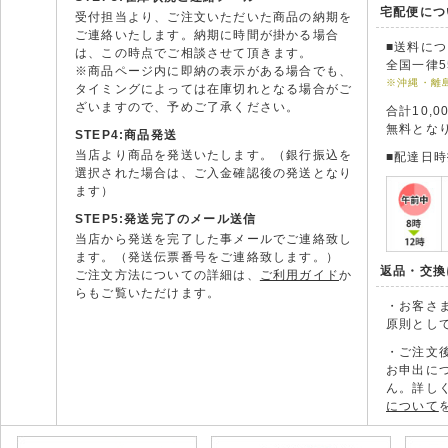
宅配便につ
受付担当より、ご注文いただいた商品の納期を
ご連絡いたします。納期に時間が掛かる場合
■送料に
は、この時点でご相談させて頂きます。
全国一律5
※商品ページ内に即納の表示がある場合でも、
※沖縄・離
タイミングによっては在庫切れとなる場合がご
ざいますので、予めご了承ください。
合計10,
無料とな
STEP4:商品発送
当店より商品を発送いたします。（銀行振込を
■配達日
選択された場合は、ご入金確認後の発送となり
ます）
STEP5:発送完了のメール送信
当店から発送を完了した事メールでご連絡致し
ます。（発送伝票番号をご連絡致します。）
返品・交換
ご注文方法についての詳細は、
ご利用ガイド
か
らもご覧いただけます。
・お客さ
原則とし
・ご注文
お申出に
ん。詳し
について