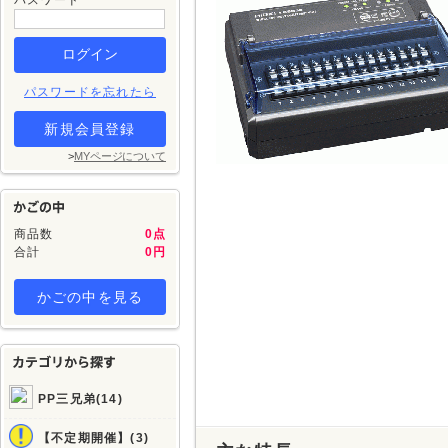
パスワード
パスワードを忘れたら
新規会員登録
>
MYページについて
商品数
0点
合計
0円
かごの中を見る
PP三兄弟(14)
【不定期開催】(3)