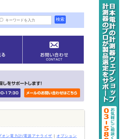
プオン電力計/電源アナライザ
｜
オプション