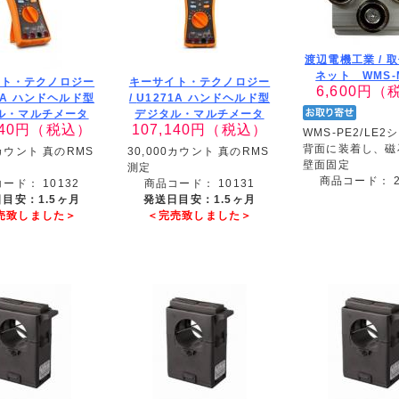
渡辺電機工業 /
取
ネット WMS-M
イト・テクノロジー
キーサイト・テクノロジー
6,600
円（
2A ハンドヘルド型
/
U1271A ハンドヘルド型
ル・マルチメータ
デジタル・マルチメータ
40
円（税込）
107,140
円（税込）
WMS-PE2/LE
背面に装着し、磁
0カウント 真のRMS
30,000カウント 真のRMS
壁面固定
測定
商品コード：
コード：
10132
商品コード：
10131
目安：1.5ヶ月
発送日目安：1.5ヶ月
売致しました＞
＜完売致しました＞