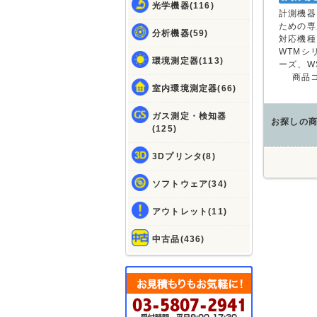
光学機器(116)
計測機器
ための専
分析機器(59)
対応機種
WTMシ
環境測定器(113)
ーズ、W
商品
室内環境測定器(66)
ガス測定・検知器
お探しの
(125)
3Dプリンタ(8)
ソフトウェア(34)
アウトレット(11)
中古品(436)