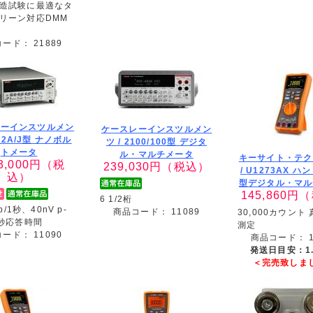
造試験に最適なタ
リーン対応DMM
コード：
21889
レーインスツルメン
ケースレーインスツルメン
82A/J型 ナノボル
ツ /
2100/100型 デジタ
トメータ
ル・マルチメータ
キーサイト・テク
3,000
円（税
239,030
円（税込）
/
U1273AX ハ
込）
型デジタル・マル
145,860
円（
6 1/2桁
-p/1秒、40nV p-
商品コード：
11089
30,000カウント
m秒応答時間
測定
コード：
11090
商品コード：
発送日目安：1
＜完売致しま