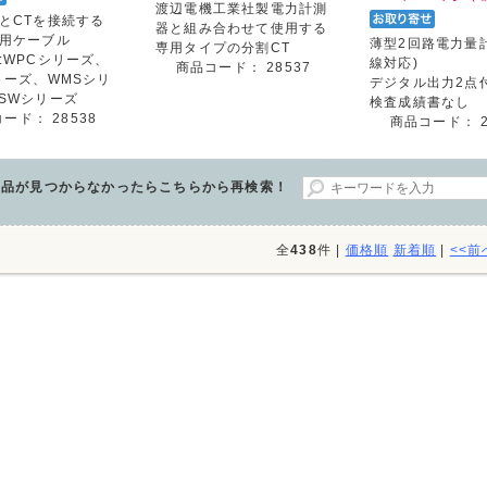
渡辺電機工業社製電力計測
とCTを接続する
器と組み合わせて使用する
用ケーブル
薄型2回路電力量計
専用タイプの分割CT
:WPCシリーズ、
線対応)
商品コード：
28537
リーズ、WMSシリ
デジタル出力2点
SWシリーズ
検査成績書なし
コード：
28538
商品コード：
商品が見つからなかったらこちらから再検索！
全
438
件 |
価格順
新着順
|
<<前