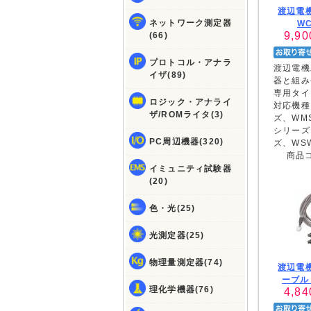
渡辺電機
ネットワーク測定器
WC
9,90
(66)
プロトコル・アナラ
渡辺電機
イザ(89)
器と組み
専用タイ
ロジック・アナライ
対応機種:
ザ/ROMライタ(3)
ズ、WM
シリーズ
PC周辺機器(320)
ズ、WS
商品
イミュニティ試験器
(20)
色・光(25)
光測定器(25)
物理量測定器(74)
渡辺電機
ーブル 
理化学機器(76)
4,84