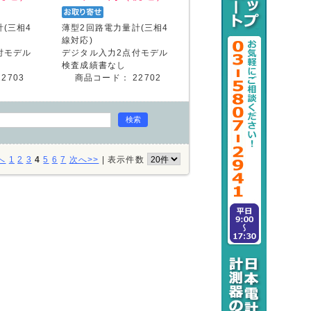
(三相4
薄型2回路電力量計(三相4
線対応)
付モデル
デジタル入力2点付モデル
検査成績書なし
22703
商品コード：
22702
へ
1
2
3
4
5
6
7
次へ>>
|
表示件数