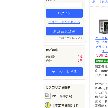
パスワード
品・消耗
パスワードを忘れたら
新規会員登録
>
MYページについて
ケース
ツ /
DM
グラフ
グ
309,2
商品数
0点
合計
0円
測定機能:
度:100nV
かごの中を見る
ジタイザ:
他社の下
DMMと
りながら
PP三兄弟(14)
信号の取
覚化、解
【不定期開催】(3)
定機能を