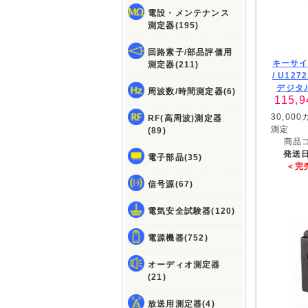
電設・メンテナンス
測定器(195)
回路素子/部品評価用
キーサ
測定器(211)
/
U127
デジタ
周波数/時間測定器(6)
115,9
30,00
RF(高周波)測定器
測定
(89)
商品
発送日
電子部品(35)
＜完
信号源(67)
電気安全試験器(120)
電源機器(752)
オーディオ測定器
(21)
放送用測定器(4)