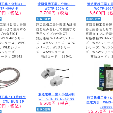
工業 /
分割CT
渡辺電機工業 /
分割CT
渡辺電機工業 /
TF-400A-K
WCTF-200A-K
WCTF-100
0
円（税込）
7,700
円（税込）
6,600
円（
工業社製電力計測
渡辺電機工業社製電力計測
渡辺電機工業社製
合わせて使用する
器と組み合わせて使用する
器と組み合わせて
プの分割CT
専用タイプの分割CT
専用タイプの分割
WTM-P□シリー
対応機種:WTM-P□シリー
対応機種:WTM-P
Sシリーズ、WPC
ズ、WMSシリーズ、WPC
ズ、WMSシリー
、WLDシリー
シリーズ、WLDシリー
シリーズ、WLD
Wシリーズ
ズ、WSWシリーズ
ズ、WSWシリー
コード：
28542
商品コード：
28541
商品コード：
渡辺電機工業 /
小型分割
工業 /
CT接続ケ
渡辺電機工業 /
CT CTL-10-CLS9-00
CTL-BUN-2P
型電力計 WMS-P
6,600
円（税込）
0
円（税込）
00A000
35,530
円（