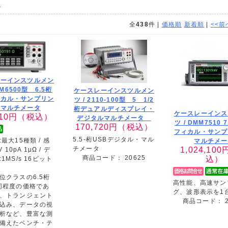
品
全
438
件 |
価格順
新着順
|
<<前
レーインスツルメン
M6500型 6.5桁
ケースレーインスツルメン
ィカル・サンプリン
ツ /
2110-100型 5 1/2
・マルチメータ
桁デュアルディスプレイ・
ケースレーインス
10
円（税込）
デジタルマルチメータ
ツ /
DMM7510 
170,720
円（税込）
フィカル・サンプ
5.5-桁USBデジタル・マル
最大15種類 / 感
マルチメー
チメータ
1,024,100
 10pA 1μΩ / デ
商品コード：
20625
込）
1MS/s 16ビット
位クラスの6.5桁
高性能、高速サン
同程度の価格であ
グ、波形表示を1
、トランジェント
商品コード：
込み、データの視
析など、豊富な測
備えたベンチ・テ