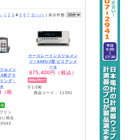
へ
1
2
3
4
5
6
7
次へ>>
|
表示件数
ケースレーインスツルメン
ツ /
6485/J型 ピコアンメ
ータ
ツルメン
675,400
円（税込）
7.5桁グラ
リング・
タ
5 1/2桁
円（税
商品コード：
11091
プリン
台に統合
20543