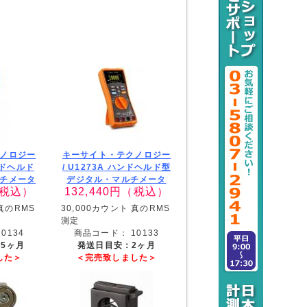
ノロジー
キーサイト・テクノロジー
ンドヘルド
/
U1273A ハンドヘルド型
チメータ
デジタル・マルチメータ
税込）
132,440
円（税込）
 真のRMS
30,000カウント 真のRMS
測定
10134
商品コード：
10133
.5ヶ月
発送日目安：2ヶ月
した＞
＜完売致しました＞