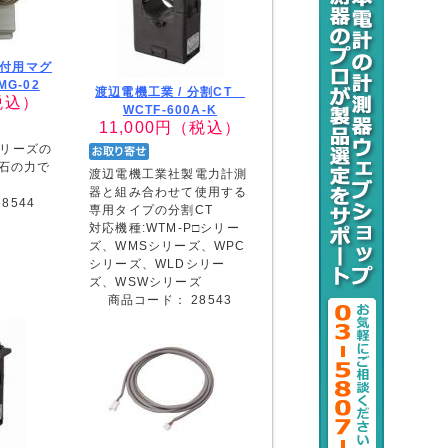
付用マグ
G-02
渡辺電機工業 /
分割CT
税込）
WCTF-600A-K
11,000
円（税込）
2シリーズの
石の力で
渡辺電機工業社製電力計測
器と組み合わせて使用する
28544
専用タイプの分割CT
対応機種:WTM-P□シリー
ズ、WMSシリーズ、WPC
シリーズ、WLDシリー
ズ、WSWシリーズ
商品コード：
28543