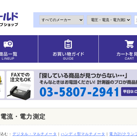
・電流・電力測定
り込む：
デジタル・マルチメータ
｜
ハンディ型マルチメータ
｜
電力計/クラン