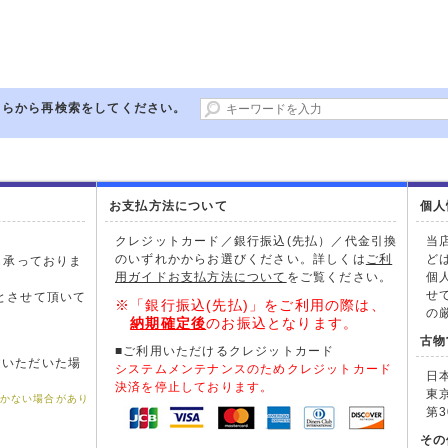
ちらから再検索をしてください。
お支払方法について
個人
クレジットカード／銀行振込(先払）／代金引換
当
のいずれかからお選びください。詳しくは
ご利
ど
も承っておりま
用ガイドお支払方法について
をご覧ください。
個
。
せ
とさせて頂いて
※「銀行振込(先払)」をご利用の際は、
の
納期確定後
のお振込となります。
古物
■ご利用いただけるクレジットカード
文いただいた場
システムメンテナンスのためクレジットカード
日
。
決済を停止しております。
東
届かない場合があり
第3
その