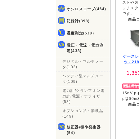
ストや製
ッチスク
オシロスコープ(464)
です。
商品
記録計(398)
温度測定(538)
電圧・電流・電力測
定(438)
ケース
デジタル・マルチメー
ツ /
21
タ(102)
1,35
ハンディ型マルチメー
タ(109)
電力計/クランプオン電
15nV p
力計/電源アナライザ
p@60
(53)
商品
オプション品・消耗品
(149)
校正器/標準発生器
(54)