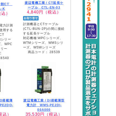
渡辺電機工業 /
CT延長ケ
分割CT
ーブル CTL-EN-03
A-K
4,840
円（税込）
税込）
計測機器とCTケーブル
電力計測
(CTL-BUN-2P)の間に接続
使用する
する延長ケーブル
CT
対応機種:WPCシリーズ、
□シリー
WTMシリーズ、WMSシリ
ズ、WPC
ーズ、WSWシリーズ
シリー
商品コード：
28539
ズ
28540
DO搭載薄
渡辺電機工業 /
DI搭載薄型
E2DO-
電力計 WMS-PE2DI-
00A000
税込）
35,530
円（税込）