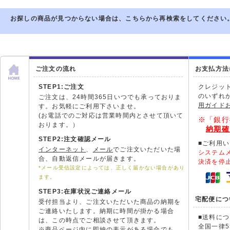
お探しの商品が見つからない場合は、こちらから再検索をしてください
ご注文の流れ
お支払方法
STEP1:ご注文
クレジッ
のいずれ
ご注文は、24時間365日いつでも承っておりま
用ガイド
す。お気軽にご利用下さいませ。
(お電話でのご対応は営業時間内とさせて頂いて
※「銀行
おります。）
納期確
STEP2:注文確認メール
■ご利用
インターネット
、
メール
でご注文いただいた場
システム
合、自動返信メールが届きます。
決済を停
*メール受信設定によっては、正しく届かない場合があり
ます。
STEP3:在庫状況ご連絡メール
宅配便につ
受付担当より、ご注文いただいた商品の納期を
ご連絡いたします。納期に時間が掛かる場合
■送料に
は、この時点でご相談させて頂きます。
全国一律5
※商品ページ内に即納の表示がある場合でも、