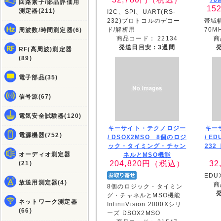
70
回路素子/部品評価用
152
測定器(211)
I2C、SPI、UART(RS-
232)プロトコルのデコー
帯域
ド/解析用
70M
周波数/時間測定器(6)
商品コード：
22134
商
発送日目安：3週間
RF(高周波)測定器
(89)
電子部品(35)
信号源(67)
電気安全試験器(120)
キーサイト・テクノロジー
キー
電源機器(752)
/
DSOX2MSO 8個のロジ
/
ED
ック・タイミング・チャン
23
オーディオ測定器
ネルとMSO機能
204,820
円（税込）
32
(21)
ED
放送用測定器(4)
商
8個のロジック・タイミン
グ・チャネルとMSO機能
ネットワーク測定器
InfiniiVision 2000Xシリ
(66)
ーズ DSOX2MSO