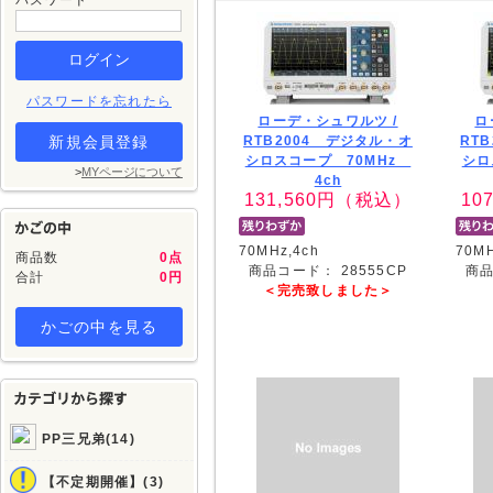
パスワード
パスワードを忘れたら
ローデ・シュワルツ /
ロ
新規会員登録
RTB2004 デジタル・オ
RT
シロスコープ 70MHz
シロ
>
MYページについて
4ch
131,560
円（税込）
107
70MHz,4ch
70MH
商品数
0点
商品コード：
28555CP
商
合計
0円
＜完売致しました＞
かごの中を見る
PP三兄弟(14)
【不定期開催】(3)