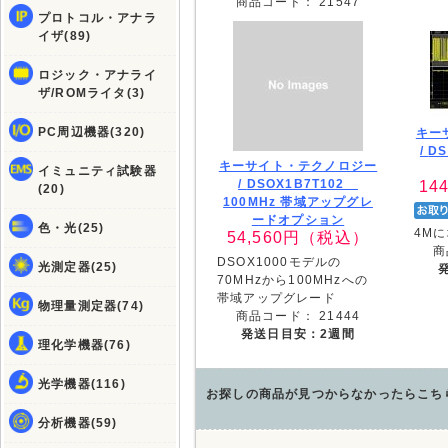
商品コード：
21547
プロトコル・アナラ
イザ(89)
ロジック・アナライ
ザ/ROMライタ(3)
PC周辺機器(320)
キー
/
D
キーサイト・テクノロジー
イミュニティ試験器
/
DSOX1B7T102
144
(20)
100MHz 帯域アップグレ
ードオプション
色・光(25)
4M
54,560
円（税込）
商
DSOX1000モデルの
光測定器(25)
70MHzから100MHzへの
帯域アップグレード
物理量測定器(74)
商品コード：
21444
発送日目安：2週間
理化学機器(76)
光学機器(116)
お探しの商品が見つからなかったらこち
分析機器(59)