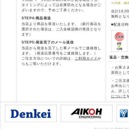
※沖縄・離
タイミングによっては在庫切れとなる場合がご
ざいますので、予めご了承ください。
合計10,
無料とな
STEP4:商品発送
当店より商品を発送いたします。（銀行振込を
■配達日
選択された場合は、ご入金確認後の発送となり
ます）
STEP5:発送完了のメール送信
当店から発送を完了した事メールでご連絡致し
ます。（発送伝票番号をご連絡致します。）
返品・交換
ご注文方法についての詳細は、
ご利用ガイド
か
らもご覧いただけます。
・お客さ
原則とし
・ご注文
お申出に
ん。詳し
について