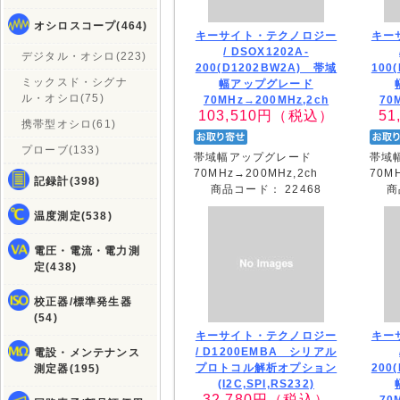
オシロスコープ(464)
キーサイト・テクノロジー
キー
/
DSOX1202A-
デジタル・オシロ(223)
200(D1202BW2A) 帯域
100
ミックスド・シグナ
幅アップグレード
ル・オシロ(75)
70MHz→200MHz,2ch
70
103,510
円（税込）
51
携帯型オシロ(61)
プローブ(133)
帯域幅アップグレード
帯域
70MHz→200MHz,2ch
70M
記録計(398)
商品コード：
22468
商
温度測定(538)
電圧・電流・電力測
定(438)
校正器/標準発生器
(54)
キーサイト・テクノロジー
キー
/
D1200EMBA シリアル
電設・メンテナンス
プロトコル解析オプション
200
測定器(195)
(I2C,SPI,RS232)
32,780
円（税込）