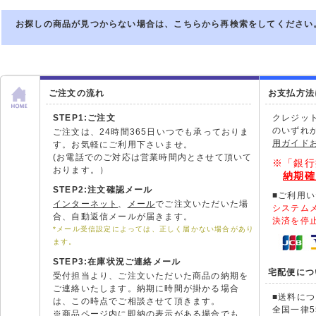
お探しの商品が見つからない場合は、こちらから再検索をしてください
ご注文の流れ
お支払方法
STEP1:ご注文
クレジッ
のいずれ
ご注文は、24時間365日いつでも承っておりま
用ガイド
す。お気軽にご利用下さいませ。
(お電話でのご対応は営業時間内とさせて頂いて
※「銀行
おります。）
納期確
STEP2:注文確認メール
■ご利用
インターネット
、
メール
でご注文いただいた場
システム
合、自動返信メールが届きます。
決済を停
*メール受信設定によっては、正しく届かない場合があり
ます。
STEP3:在庫状況ご連絡メール
宅配便につ
受付担当より、ご注文いただいた商品の納期を
ご連絡いたします。納期に時間が掛かる場合
■送料に
は、この時点でご相談させて頂きます。
全国一律5
※商品ページ内に即納の表示がある場合でも、