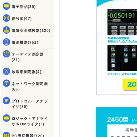
電子部品(35)
信号源(67)
電気安全試験器(120)
電源機器(752)
オーディオ測定器
(21)
放送用測定器(4)
ネットワーク測定器
(66)
プロトコル・アナラ
イザ(89)
ロジック・アナライ
ザ/ROMライタ(3)
PC周辺機器(320)