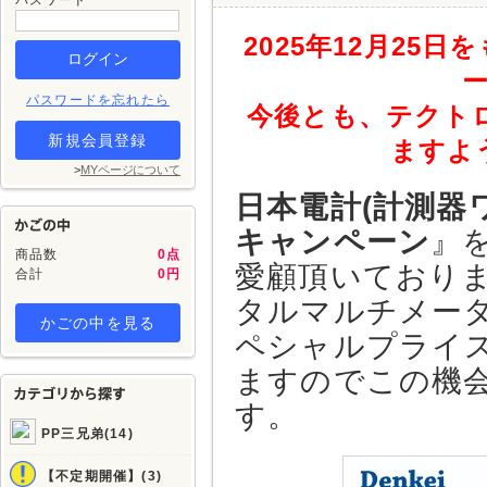
パスワード
2025年12月2
パスワードを忘れたら
今後とも、テクト
新規会員登録
ますよ
>
MYページについて
日本電計(計測器
キャンペーン
』
商品数
0点
愛顧頂いており
合計
0円
タルマルチメータD
かごの中を見る
ペシャルプライ
ますのでこの機
す。
PP三兄弟(14)
【不定期開催】(3)