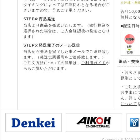
※沖縄・離
タイミングによっては在庫切れとなる場合がご
ざいますので、予めご了承ください。
合計10,
無料とな
STEP4:商品発送
当店より商品を発送いたします。（銀行振込を
■配達日
選択された場合は、ご入金確認後の発送となり
ます）
STEP5:発送完了のメール送信
当店から発送を完了した事メールでご連絡致し
ます。（発送伝票番号をご連絡致します。）
返品・交換
ご注文方法についての詳細は、
ご利用ガイド
か
らもご覧いただけます。
・お客さ
原則とし
・ご注文
お申出に
ん。詳し
について
Copyright © 2005-202