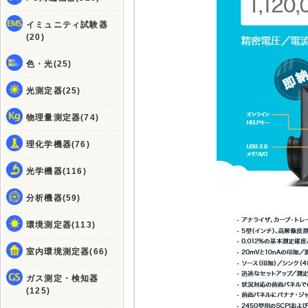
イミュニティ試験器
(20)
色・光(25)
光測定器(25)
物理量測定器(74)
理化学機器(76)
光学機器(116)
分析機器(59)
環境測定器(113)
室内環境測定器(66)
ガス測定・検知器
(125)