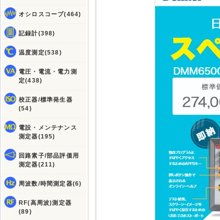
オシロスコープ(464)
記録計(398)
温度測定(538)
電圧・電流・電力測
定(438)
校正器/標準発生器
(54)
電設・メンテナンス
測定器(195)
回路素子/部品評価用
測定器(211)
周波数/時間測定器(6)
RF(高周波)測定器
(89)